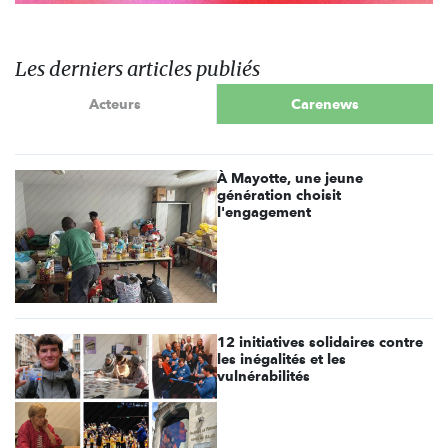
Les derniers articles publiés
Acteurs
Carenews
À Mayotte, une jeune
génération choisit
l'engagement
12 initiatives solidaires contre
les inégalités et les
vulnérabilités