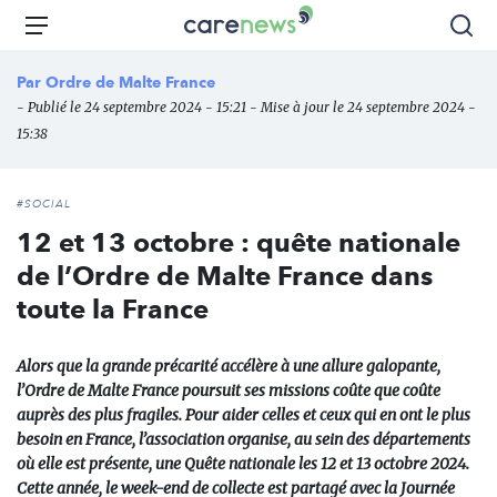
Aller
Carenews,
Menu
Rec
au
Le
contenu
média
Par
Ordre de Malte France
principal
des
- Publié le 24 septembre 2024 - 15:21 - Mise à jour le 24 septembre 2024 -
acteurs
15:38
de
l'engagement
#SOCIAL
12 et 13 octobre : quête nationale
de l’Ordre de Malte France dans
toute la France
Alors que la grande précarité accélère à une allure galopante,
l’Ordre de Malte France poursuit ses missions coûte que coûte
auprès des plus fragiles. Pour aider celles et ceux qui en ont le plus
besoin en France, l’association organise, au sein des départements
où elle est présente, une Quête nationale les 12 et 13 octobre 2024.
Cette année, le week-end de collecte est partagé avec la Journée