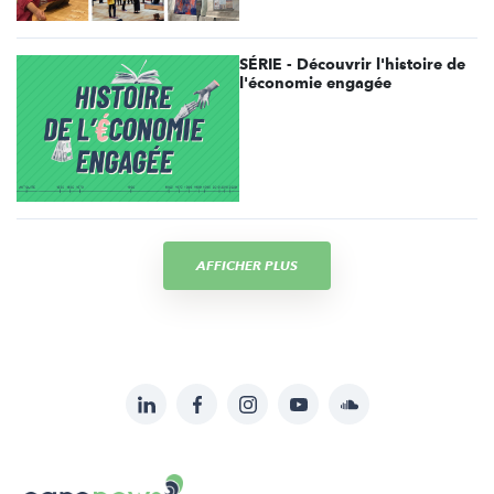
SÉRIE - Découvrir l'histoire de
l'économie engagée
AFFICHER PLUS
LinkedIn
Facebook
Instagram
YouTube
Soundcloud
Suivez-
nous
Carenews,