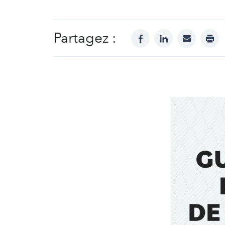
Partagez :
facebook
linkedin
mail
prin