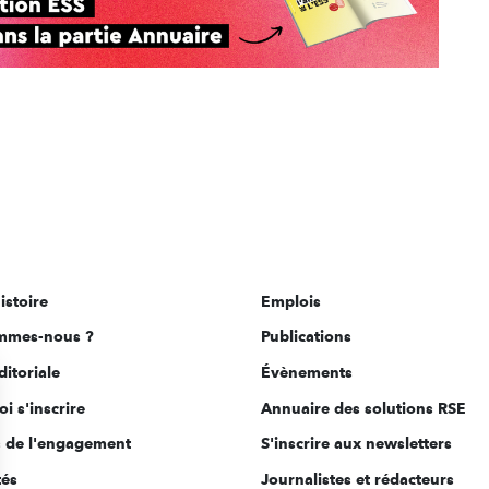
istoire
Emplois
mmes-nous ?
Publications
ditoriale
Évènements
i s'inscrire
Annuaire des solutions RSE
s de l'engagement
S'inscrire aux newsletters
tés
Journalistes et rédacteurs