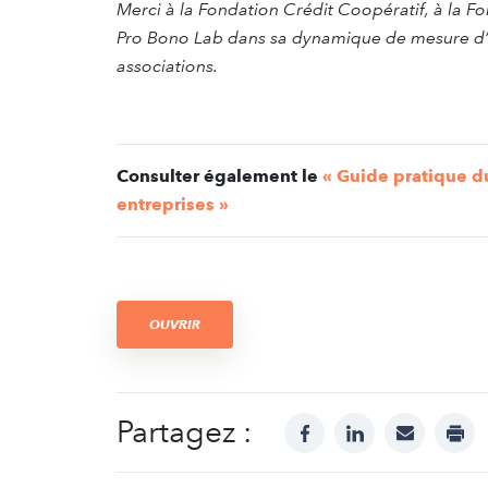
Merci à la Fondation Crédit Coopératif, à la F
Pro Bono Lab dans sa dynamique de mesure d’
associations.
Consulter également le
« Guide pratique d
entreprises
»
OUVRIR
Partagez :
facebook
linkedin
mail
prin