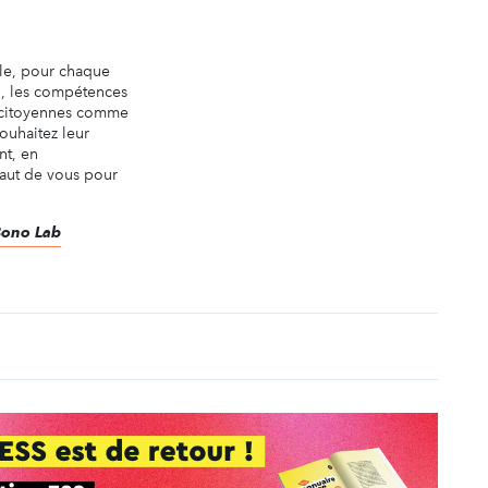
le, pour chaque
l, les compétences
s citoyennes comme
ouhaitez leur
nt, en
faut de vous pour
.
 Bono Lab