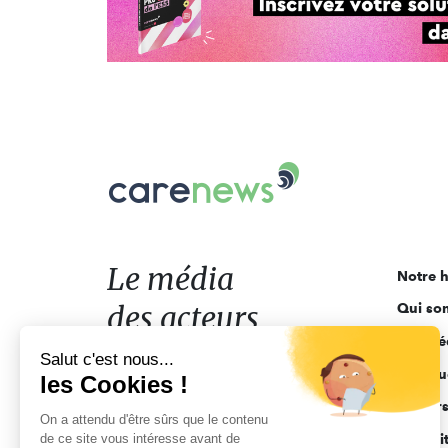
Carenews,
Le
média
des
acteurs
Le média
Notre h
de
des acteurs
Qui so
l'engagement
Ligne é
de l'engagement
Salut c'est nous...
Pourquo
les Cookies !
Acteur
On a attendu d'être sûrs que le contenu
de ce site vous intéresse avant de
Actuali