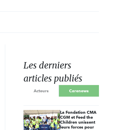
Les derniers
articles publiés
Acteurs
Carenews
La Fondation CMA
CGM et Feed the
Children unissent
leurs forces pour