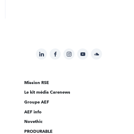
LinkedIn
Facebook
Instagram
YouTube
Soundcloud
Suivez-
nous
sur:
Mission RSE
Le kit média Carenews
Groupe AEF
AEF info
Novethic
PRODURABLE