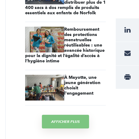
distribuer plus de 1
400 sacs à dos remplis de produits
essentiels aux enfants de Norfolk
Remboursement
des protections
menstruelles
réutilisables : une
avancée historique
pour la dignité et l’égalité d’accès à
l’hygiène intime
À Mayotte, une
jeune génération
choisit
l'engagement
AFFICHER PLUS