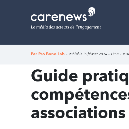
Aller
au
Carenews,
contenu
Le
principal
média
des
acteurs
de
l'engagement
Par
Pro Bono Lab
- Publié le 15 février 2024 - 11:58 - Mis
Guide prati
compétences
associations