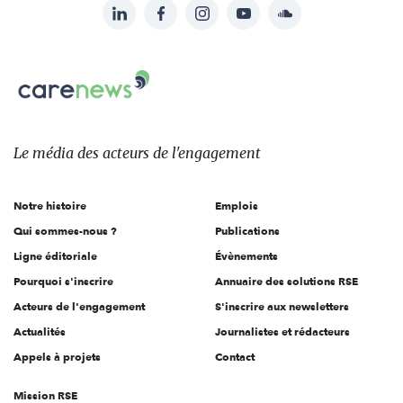
LinkedIn
Facebook
Instagram
YouTube
Soundcloud
Suivez-
nous
Carenews,
sur:
Le
média
des
Le média
des acteurs
de l'engagement
acteurs
de
Notre histoire
Emplois
l'engagement
Qui sommes-nous ?
Publications
Ligne éditoriale
Évènements
Pourquoi s'inscrire
Annuaire des solutions RSE
Acteurs de l'engagement
S'inscrire aux newsletters
Actualités
Journalistes et rédacteurs
Appels à projets
Contact
Mission RSE