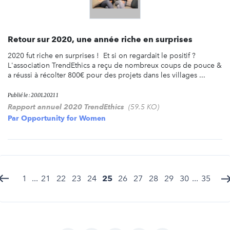
Retour sur 2020, une année riche en surprises
2020 fut riche en surprises ! Et si on regardait le positif ?
L'association TrendEthics a reçu de nombreux coups de pouce &
a réussi à récolter 800€ pour des projets dans les villages ...
Publié le : 20.01.2021 1
Rapport annuel 2020 TrendEthics
(59.5 KO)
Par
Opportunity for Women
1
...
21
22
23
24
25
26
27
28
29
30
...
35