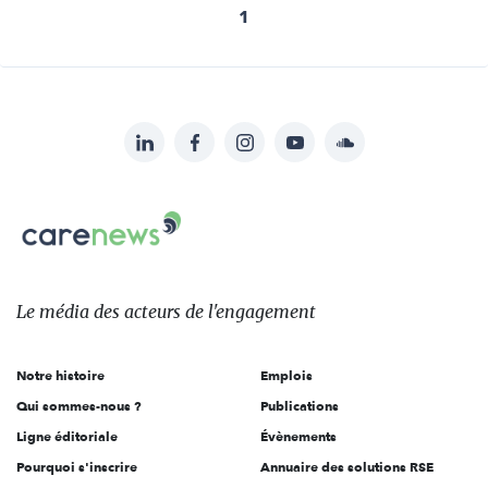
1
LinkedIn
Facebook
Instagram
YouTube
Soundcloud
Suivez-
nous
Carenews,
sur:
Le
média
des
Le média
des acteurs
de l'engagement
acteurs
de
Notre histoire
Emplois
l'engagement
Qui sommes-nous ?
Publications
Ligne éditoriale
Évènements
Pourquoi s'inscrire
Annuaire des solutions RSE