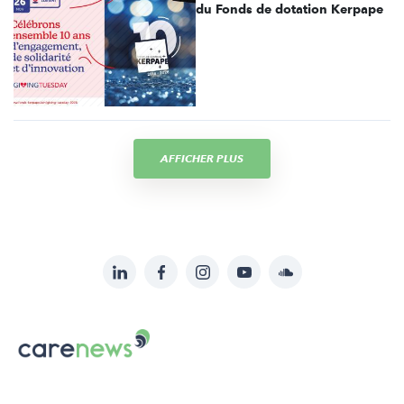
du Fonds de dotation Kerpape
AFFICHER PLUS
LinkedIn
Facebook
Instagram
YouTube
Soundcloud
Suivez-
nous
Carenews,
sur:
Le
média