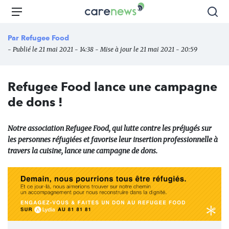
Aller
Carenews,
Menu
Rec
au
Le
contenu
média
Par
Refugee Food
principal
des
- Publié le 21 mai 2021 - 14:38 - Mise à jour le 21 mai 2021 - 20:59
acteurs
de
l'engagement
Refugee Food lance une campagne
de dons !
Notre association Refugee Food, qui lutte contre les préjugés sur
les personnes réfugiées et favorise leur insertion professionnelle à
travers la cuisine, lance une campagne de dons.