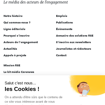
des
Le média
des acteurs
de l'engagement
acteurs
de
Notre histoire
Emplois
l'engagement
Qui sommes-nous ?
Publications
Ligne éditoriale
Évènements
Pourquoi s'inscrire
Annuaire des solutions RSE
Acteurs de l'engagement
S'inscrire aux newsletters
Actualités
Journalistes et rédacteurs
Appels à projets
Contact
Mission RSE
Le kit média Carenews
Groupe AEF
Salut c'est nous...
AEF info
les Cookies !
Novethic
On a attendu d'être sûrs que le contenu de
PRODURABLE
ce site vous intéresse avant de vous
Inclusiv Day