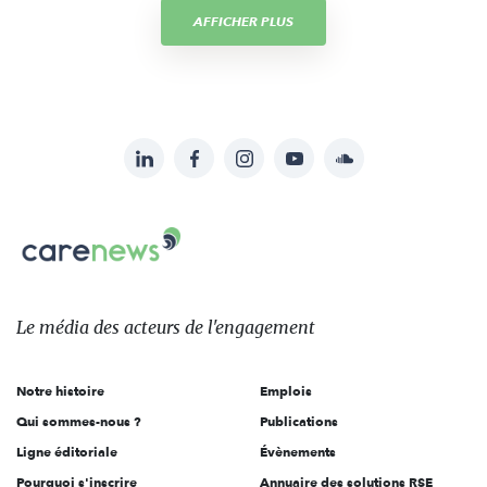
AFFICHER PLUS
LinkedIn
Facebook
Instagram
YouTube
Soundcloud
Suivez-
nous
Carenews,
sur:
Le
média
des
Le média
des acteurs
de l'engagement
acteurs
de
Notre histoire
Emplois
l'engagement
Qui sommes-nous ?
Publications
Ligne éditoriale
Évènements
Pourquoi s'inscrire
Annuaire des solutions RSE