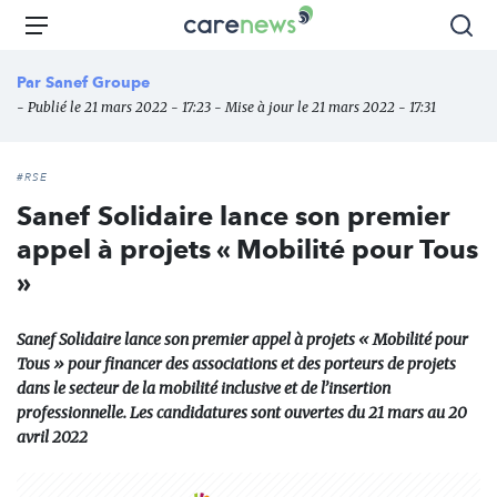
Aller
Carenews,
Menu
Rec
au
Le
contenu
média
Par
Sanef Groupe
principal
des
- Publié le 21 mars 2022 - 17:23 - Mise à jour le 21 mars 2022 - 17:31
acteurs
de
l'engagement
#RSE
Sanef Solidaire lance son premier
appel à projets « Mobilité pour Tous
»
Sanef Solidaire lance son premier appel à projets « Mobilité pour
Tous » pour financer des associations et des porteurs de projets
dans le secteur de la mobilité inclusive et de l’insertion
professionnelle. Les candidatures sont ouvertes du 21 mars au 20
avril 2022