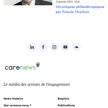
23 janvier 2023 - 19:11
Chroniques philanthropiques
par Francis Charhon
LinkedIn
Facebook
Instagram
YouTube
Soundcloud
Suivez-
nous
Carenews,
sur:
Le
média
des
Le média
des acteurs
de l'engagement
acteurs
de
Notre histoire
Emplois
l'engagement
Qui sommes-nous ?
Publications