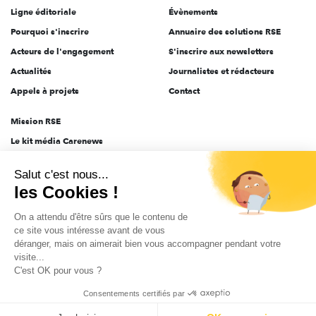
Ligne éditoriale
Évènements
Pourquoi s'inscrire
Annuaire des solutions RSE
Acteurs de l'engagement
S'inscrire aux newsletters
Actualités
Journalistes et rédacteurs
Appels à projets
Contact
Mission RSE
Le kit média Carenews
Groupe AEF
Salut c'est nous...
AEF info
les Cookies !
Novethic
On a attendu d'être sûrs que le contenu de
PRODURABLE
ce site vous intéresse avant de vous
Inclusiv Day
déranger, mais on aimerait bien vous accompagner pendant votre
visite...
C'est OK pour vous ?
CGV
Données personnelles
Mentions légales
2025-2026 Tout droits réservés
Consentements certifiés par