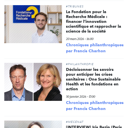
#TRIBUNES
La Fondation pour la
Recherche Médicale :
financer l’innovation
scientifique et rapprocher la
science de la société
20 mars 2026 - 16:00
Chroniques philanthropiques
par Francis Charhon
#PHILANTHROPIE
Décloisonner les savoirs
pour anticiper les crises
sanitaires : One Sustainable
Health et les fondations en
action
30 janvier 2026 - 17:00
Chroniques philanthropiques
par Francis Charhon
#MÉCÉNAT
[INTERVIEW] Iris Bazin (Paris