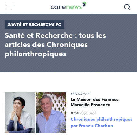
Aller
Carenews,
Menu
Rec
au
Le
contenu
média
SANTÉ ET RECHERCHE FC
principal
des
Santé et Recherche : tous les
acteurs
de
articles des Chroniques
l'engagement
philanthropiques
#MÉCÉNAT
La Maison des Femmes
Marseille Provence
11 mai 2026 - 11:41
Chroniques philanthropiques
par Francis Charhon