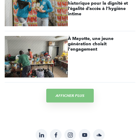
historique pour la dignité et
l’égalité d’accès à l’hygiène
intime
À Mayotte, une jeune
génération choisit
l'engagement
AFFICHER PLUS
LinkedIn
Facebook
Instagram
YouTube
Soundcloud
Suivez-