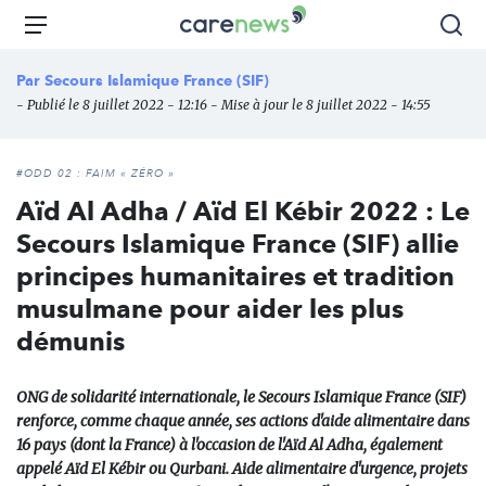
Aller
Carenews,
Menu
Rec
au
Le
contenu
média
Par
Secours Islamique France (SIF)
principal
des
- Publié le 8 juillet 2022 - 12:16 - Mise à jour le 8 juillet 2022 - 14:55
acteurs
de
l'engagement
#ODD 02 : FAIM « ZÉRO »
Aïd Al Adha / Aïd El Kébir 2022 : Le
Secours Islamique France (SIF) allie
principes humanitaires et tradition
musulmane pour aider les plus
démunis
ONG de solidarité internationale, le Secours Islamique France (SIF)
renforce, comme chaque année, ses actions d'aide alimentaire dans
16 pays (dont la France) à l'occasion de l'Aïd Al Adha, également
appelé Aïd El Kébir ou Qurbani. Aide alimentaire d'urgence, projets