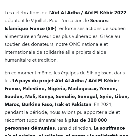
Les célébrations de l'
Aïd Al Adha / Aïd El Kébir 2022
débutent le 9 juillet. Pour l'occasion, le
Secours
Islamique France (SIF)
renforce ses actions de soutien
alimentaire en faveur des plus vulnérables. Grâce au
soutien des donateurs, notre ONG nationale et
internationale de solidarité allie projets d'aide
humanitaire et tradition.
En ce moment même, les équipes du SIF agissent dans
les
16 pays du projet Aïd Al Adha / Aïd El Kébir :
France, Palestine, Nigéria, Madagascar, Yémen,
Soudan, Mali, Kenya, Somalie, Sénégal, Syrie, Liban,
Maroc, Burkina Faso, Irak et Pakistan
. En 2021,
pendant la période, nous avions pu apporter aide et
réconfort supplémentaires à
plus de 320 000
personnes démunies
, sans distinction.
La souffrance
n’a ni origine, ni religion, ni genre : la solidarité non