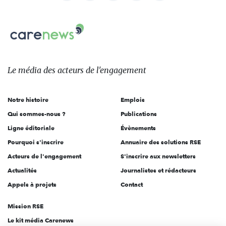
nous
Carenews,
sur:
Le
média
des
Le média
des acteurs
de l'engagement
acteurs
de
Notre histoire
Emplois
l'engagement
Qui sommes-nous ?
Publications
Ligne éditoriale
Évènements
Pourquoi s'inscrire
Annuaire des solutions RSE
Acteurs de l'engagement
S'inscrire aux newsletters
Actualités
Journalistes et rédacteurs
Appels à projets
Contact
Mission RSE
Le kit média Carenews