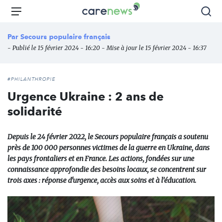
Aller
Carenews,
Menu
Rec
au
Le
contenu
média
Par
Secours populaire français
principal
des
- Publié le 15 février 2024 - 16:20 - Mise à jour le 15 février 2024 - 16:37
acteurs
de
l'engagement
#PHILANTHROPIE
Urgence Ukraine : 2 ans de
solidarité
Depuis le 24 février 2022, le Secours populaire français a soutenu
près de 100 000 personnes victimes de la guerre en Ukraine, dans
les pays frontaliers et en France. Les actions, fondées sur une
connaissance approfondie des besoins locaux, se concentrent sur
trois axes : réponse d'urgence, accès aux soins et à l’éducation.