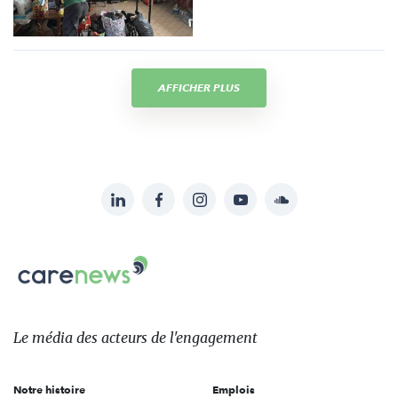
AFFICHER PLUS
LinkedIn
Facebook
Instagram
YouTube
Soundcloud
Suivez-
nous
Carenews,
sur:
Le
média
des
Le média
des acteurs
de l'engagement
acteurs
de
Notre histoire
Emplois
l'engagement