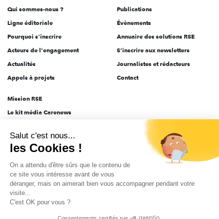
Qui sommes-nous ?
Publications
Ligne éditoriale
Évènements
Pourquoi s'inscrire
Annuaire des solutions RSE
Acteurs de l'engagement
S'inscrire aux newsletters
Actualités
Journalistes et rédacteurs
Appels à projets
Contact
Mission RSE
Le kit média Carenews
Groupe AEF
Salut c'est nous...
AEF info
les Cookies !
Novethic
On a attendu d'être sûrs que le contenu de
PRODURABLE
ce site vous intéresse avant de vous
Inclusiv Day
déranger, mais on aimerait bien vous accompagner pendant votre
visite...
C'est OK pour vous ?
CGV
Données personnelles
Mentions légales
2025-2026 Tout droits réservés
Consentements certifiés par