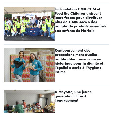
La Fondation CMA CGM et
Feed the Children unissent
leurs forces pour distribuer
plus de 1 400 sacs à dos
remplis de produits essentiels
aux enfants de Norfolk
Remboursement des
protections menstruelles
réutilisables : une avancée
historique pour la dignité et
l’égalité d’accès à l’hygiène
intime
À Mayotte, une jeune
génération choisit
l'engagement