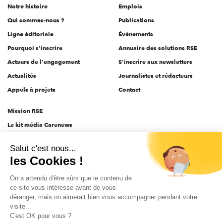
Notre histoire
Emplois
l'engagement
Qui sommes-nous ?
Publications
Ligne éditoriale
Évènements
Pourquoi s'inscrire
Annuaire des solutions RSE
Acteurs de l'engagement
S'inscrire aux newsletters
Actualités
Journalistes et rédacteurs
Appels à projets
Contact
Mission RSE
Le kit média Carenews
Groupe AEF
Salut c'est nous...
AEF info
les Cookies !
Novethic
On a attendu d'être sûrs que le contenu de
PRODURABLE
ce site vous intéresse avant de vous
Inclusiv Day
déranger, mais on aimerait bien vous accompagner pendant votre
visite...
C'est OK pour vous ?