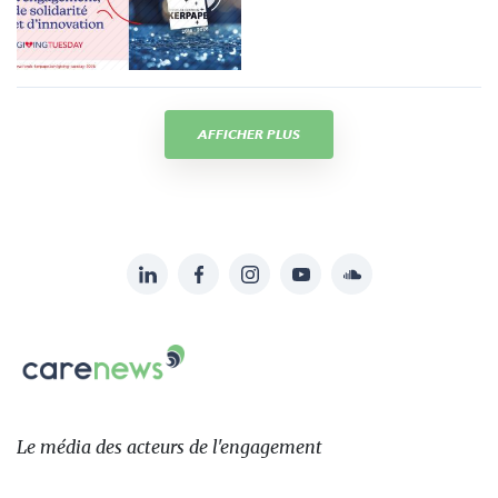
AFFICHER PLUS
LinkedIn
Facebook
Instagram
YouTube
Soundcloud
Suivez-
nous
Carenews,
sur:
Le
média
des
Le média
des acteurs
de l'engagement
acteurs
de