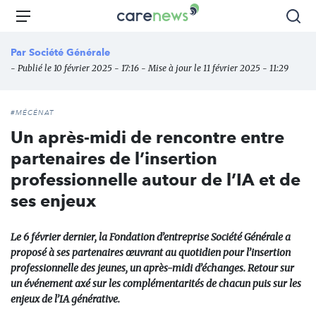
Aller
Carenews,
Menu
Rec
au
Le
contenu
média
Par
Société Générale
principal
des
- Publié le 10 février 2025 - 17:16 - Mise à jour le 11 février 2025 - 11:29
acteurs
de
l'engagement
#MÉCÉNAT
Un après-midi de rencontre entre
partenaires de l’insertion
professionnelle autour de l’IA et de
ses enjeux
Le 6 février dernier, la Fondation d’entreprise Société Générale a
proposé à ses partenaires œuvrant au quotidien pour l’insertion
professionnelle des jeunes, un après-midi d’échanges. Retour sur
un événement axé sur les complémentarités de chacun puis sur les
enjeux de l’IA générative.