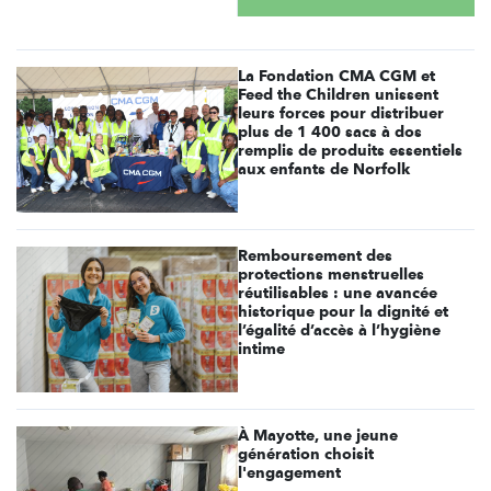
La Fondation CMA CGM et
Feed the Children unissent
leurs forces pour distribuer
plus de 1 400 sacs à dos
remplis de produits essentiels
aux enfants de Norfolk
Remboursement des
protections menstruelles
réutilisables : une avancée
historique pour la dignité et
l’égalité d’accès à l’hygiène
intime
À Mayotte, une jeune
génération choisit
l'engagement