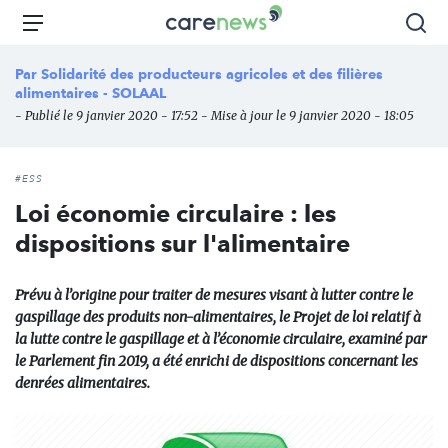
Aller
Carenews,
Menu
Rec
au
Le
contenu
média
Par
Solidarité des producteurs agricoles et des filières
principal
des
alimentaires - SOLAAL
acteurs
- Publié le 9 janvier 2020 - 17:52 - Mise à jour le 9 janvier 2020 - 18:05
de
l'engagement
#ESS
Loi économie circulaire : les
dispositions sur l'alimentaire
Prévu à l’origine pour traiter de mesures visant à lutter contre le
gaspillage des produits non-alimentaires, le Projet de loi relatif à
la lutte contre le gaspillage et à l’économie circulaire, examiné par
le Parlement fin 2019, a été enrichi de dispositions concernant les
denrées alimentaires.