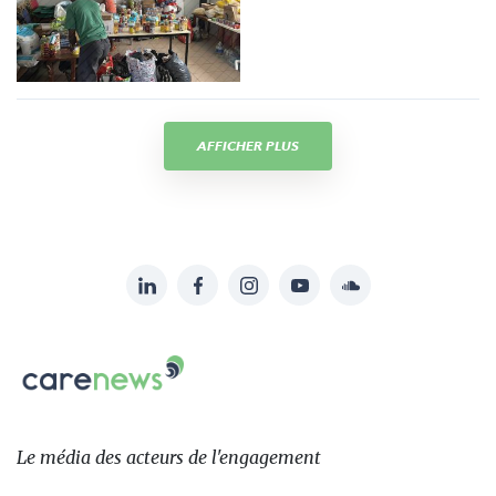
AFFICHER PLUS
LinkedIn
Facebook
Instagram
YouTube
Soundcloud
Suivez-
nous
Carenews,
sur:
Le
média
des
Le média
des acteurs
de l'engagement
acteurs