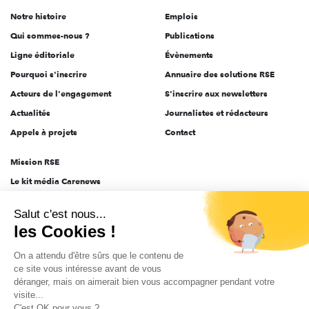
de
Notre histoire
Emplois
l'engagement
Qui sommes-nous ?
Publications
Ligne éditoriale
Évènements
Pourquoi s'inscrire
Annuaire des solutions RSE
Acteurs de l'engagement
S'inscrire aux newsletters
Actualités
Journalistes et rédacteurs
Appels à projets
Contact
Mission RSE
Le kit média Carenews
Groupe AEF
Salut c'est nous...
AEF info
les Cookies !
Novethic
On a attendu d'être sûrs que le contenu de
PRODURABLE
ce site vous intéresse avant de vous
Inclusiv Day
déranger, mais on aimerait bien vous accompagner pendant votre
visite...
C'est OK pour vous ?