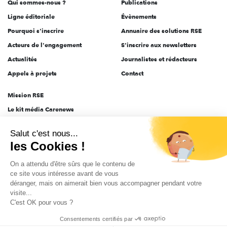
Qui sommes-nous ?
Publications
Ligne éditoriale
Évènements
Pourquoi s'inscrire
Annuaire des solutions RSE
Acteurs de l'engagement
S'inscrire aux newsletters
Actualités
Journalistes et rédacteurs
Appels à projets
Contact
Mission RSE
Le kit média Carenews
Groupe AEF
Salut c'est nous...
AEF info
les Cookies !
Novethic
On a attendu d'être sûrs que le contenu de
PRODURABLE
ce site vous intéresse avant de vous
Inclusiv Day
déranger, mais on aimerait bien vous accompagner pendant votre
visite...
C'est OK pour vous ?
CGV
Données personnelles
Mentions légales
2025-2026 Tout droits réservés
Consentements certifiés par