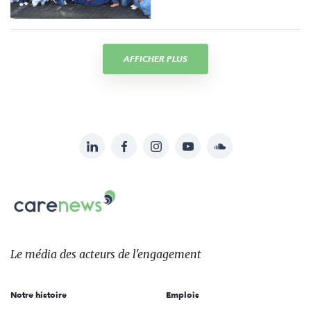
AFFICHER PLUS
LinkedIn
Facebook
Instagram
YouTube
Soundcloud
Suivez-
nous
Carenews,
sur:
Le
média
des
Le média
des acteurs
de l'engagement
acteurs
de
Notre histoire
Emplois
l'engagement