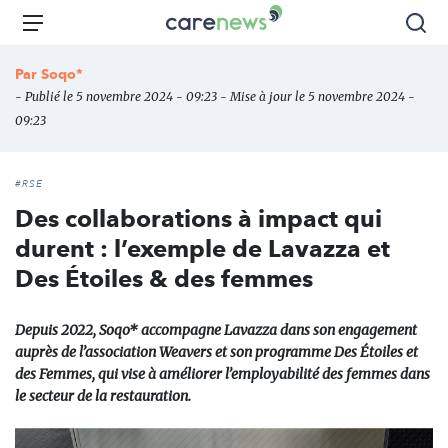
Aller
Carenews,
Menu
Rec
au
Le
contenu
média
Par
Soqo*
principal
des
- Publié le 5 novembre 2024 - 09:23 - Mise à jour le 5 novembre 2024 -
acteurs
09:23
de
l'engagement
#RSE
Des collaborations à impact qui
durent : l’exemple de Lavazza et
Des Étoiles & des femmes
Depuis 2022, Soqo* accompagne Lavazza dans son engagement
auprès de l’association Weavers et son programme Des Étoiles et
des Femmes, qui vise à améliorer l’employabilité des femmes dans
le secteur de la restauration.