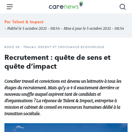
Aller
Carenews,
Menu
Rec
au
Le
contenu
média
Par
Talent & Impact
principal
des
- Publié le 5 octobre 2021 - 08:54 - Mise à jour le 5 octobre 2021 - 08:54
acteurs
de
l'engagement
#ODD 08 : TRAVAIL DÉCENT ET CROISSANCE ÉCONOMIQUE
Recrutement : quête de sens et
quête d’impact
Concilier travail et convictions est devenu un leitmotiv à tous les
étages du recrutement. Mais qu’y a-t-il exactement derrière ce
nouveau souffle auquel aspirent tant de candidats et
d’organisations ? La réponse de Talent & Impact, entreprise à
mission et cabinet de conseil en ressources humaines dédié à la
transition sociétale.