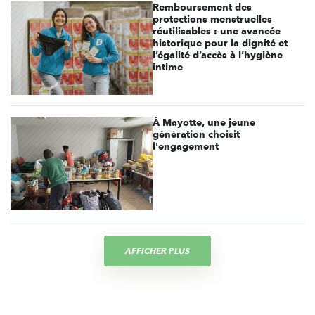
Remboursement des
protections menstruelles
réutilisables : une avancée
historique pour la dignité et
l’égalité d’accès à l’hygiène
intime
À Mayotte, une jeune
génération choisit
l'engagement
AFFICHER PLUS