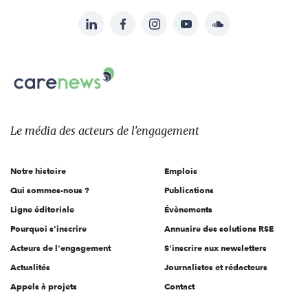
LinkedIn
Facebook
Instagram
YouTube
Soundcloud
Suivez-
nous
Carenews,
sur:
Le
média
des
Le média
des acteurs
de l'engagement
acteurs
de
Notre histoire
Emplois
l'engagement
Qui sommes-nous ?
Publications
Ligne éditoriale
Évènements
Pourquoi s'inscrire
Annuaire des solutions RSE
Acteurs de l'engagement
S'inscrire aux newsletters
Actualités
Journalistes et rédacteurs
Appels à projets
Contact