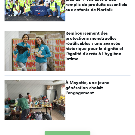
remplis de produits essentiels
aux enfants de Norfolk
Remboursement des
protections menstruelles
réutilisables : une avancée
historique pour la dignité et
l’égalité d’accès à l’hygiène
intime
À Mayotte, une jeune
génération choisit
l'engagement