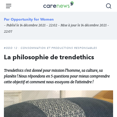
Aller
Carenews,
Menu
Rec
au
Le
contenu
média
Par
Opportunity for Women
principal
des
- Publié le 14 décembre 2021 - 22:02 - Mise à jour le 14 décembre 2021 -
acteurs
22:07
de
l'engagement
#ODD 12 : CONSOMMATION ET PRODUCTIONS RESPONSABLES
La philosophie de trendethics
Trendethics s’est donné pour mission l’homme, sa culture, sa
planète ! Nous répondons en 5 questions pour mieux comprendre
cette objectif et comment nous essayons de l’atteindre !