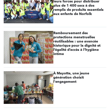
leurs forces pour distribuer
plus de 1 400 sacs à dos
remplis de produits essentiels
aux enfants de Norfolk
Remboursement des
protections menstruelles
réutilisables : une avancée
historique pour la dignité et
l’égalité d’accès à l’hygiène
intime
À Mayotte, une jeune
génération choisit
l'engagement