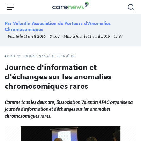
Aller
Carenews,
Menu
Rec
au
Le
contenu
média
Par
Valentin Association de Porteurs d'Anomalies
principal
des
Chromosomiques
acteurs
- Publié le 11 avril 2016 - 07:07 - Mise à jour le 11 avril 2016 - 12:37
de
l'engagement
#ODD 03 : BONNE SANTÉ ET BIEN-ÊTRE
Journée d'information et
d'échanges sur les anomalies
chromosomiques rares
Comme tous les deux ans, l'association Valentin APAC organise sa
journée d'information et d'échanges sur les anomalies
chromosomiques rares.