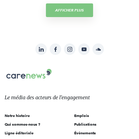
AFFICHER PLUS
LinkedIn
Facebook
Instagram
YouTube
Soundcloud
Suivez-
nous
Carenews,
sur:
Le
média
des
Le média
des acteurs
de l'engagement
acteurs
de
Notre histoire
Emplois
l'engagement
Qui sommes-nous ?
Publications
Ligne éditoriale
Évènements