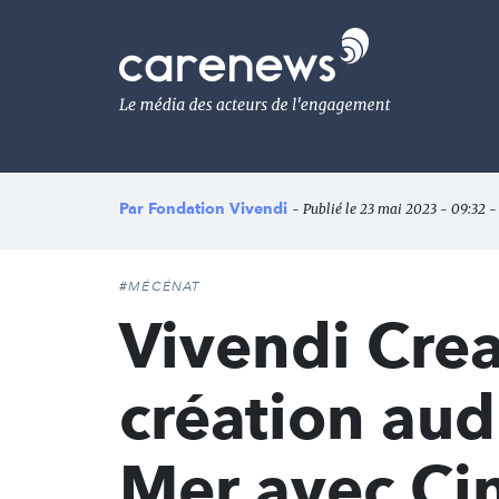
Aller
au
Carenews,
contenu
Le
principal
média
des
acteurs
de
l'engagement
Par
Fondation Vivendi
- Publié le 23 mai 2023 - 09:32 -
#MÉCÉNAT
Vivendi Crea
création aud
Mer avec Ci