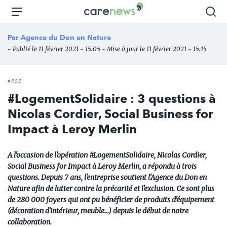
Aller
Carenews,
Menu
Rec
au
Le
contenu
média
Par
Agence du Don en Nature
principal
des
- Publié le 11 février 2021 - 15:05 - Mise à jour le 11 février 2021 - 15:15
acteurs
de
l'engagement
#RSE
#LogementSolidaire : 3 questions à
Nicolas Cordier, Social Business for
Impact à Leroy Merlin
A l'occasion de l'opération #LogementSolidaire, Nicolas Cordier,
Social Business for Impact à Leroy Merlin, a répondu à trois
questions. Depuis 7 ans, l'entreprise soutient l'Agence du Don en
Nature afin de lutter contre la précarité et l'exclusion. Ce sont plus
de 280 000 foyers qui ont pu bénéficier de produits d'équipement
(décoration d'intérieur, meuble...) depuis le début de notre
collaboration.