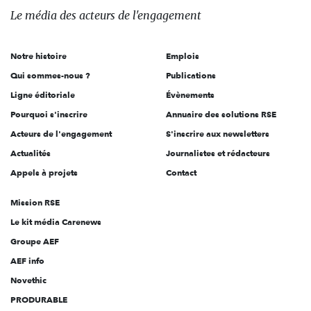
des
Le média
des acteurs
de l'engagement
acteurs
de
Notre histoire
Emplois
l'engagement
Qui sommes-nous ?
Publications
Ligne éditoriale
Évènements
Pourquoi s'inscrire
Annuaire des solutions RSE
Acteurs de l'engagement
S'inscrire aux newsletters
Actualités
Journalistes et rédacteurs
Appels à projets
Contact
Mission RSE
Le kit média Carenews
Groupe AEF
AEF info
Novethic
PRODURABLE