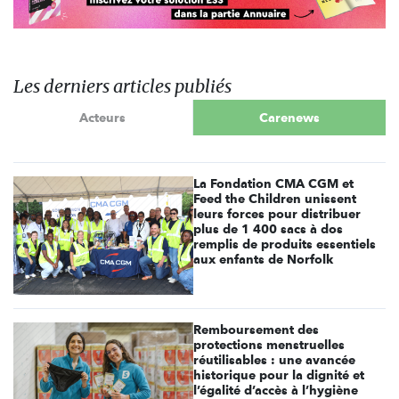
Les derniers articles publiés
Acteurs
Carenews
La Fondation CMA CGM et
Feed the Children unissent
leurs forces pour distribuer
plus de 1 400 sacs à dos
remplis de produits essentiels
aux enfants de Norfolk
Remboursement des
protections menstruelles
réutilisables : une avancée
historique pour la dignité et
l’égalité d’accès à l’hygiène