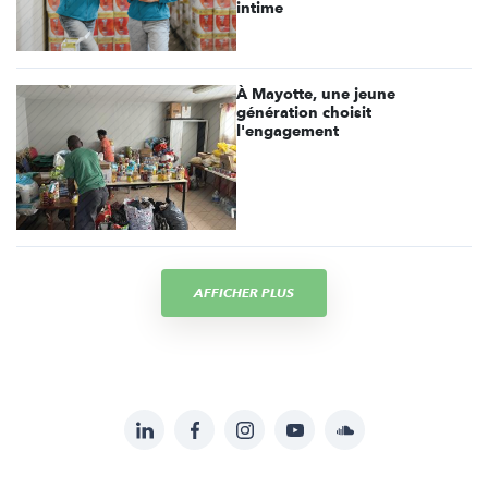
intime
À Mayotte, une jeune
génération choisit
l'engagement
AFFICHER PLUS
LinkedIn
Facebook
Instagram
YouTube
Soundcloud
Suivez-
nous