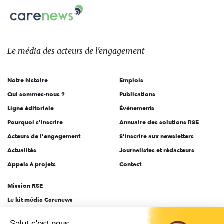
Carenews,
sur:
Le
média
des
Le média
des acteurs
de l'engagement
acteurs
de
Notre histoire
Emplois
l'engagement
Qui sommes-nous ?
Publications
Ligne éditoriale
Évènements
Pourquoi s'inscrire
Annuaire des solutions RSE
Acteurs de l'engagement
S'inscrire aux newsletters
Actualités
Journalistes et rédacteurs
Appels à projets
Contact
Mission RSE
Le kit média Carenews
Groupe AEF
Salut c'est nous...