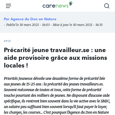
Aller
Carenews,
Menu
Rec
au
Le
contenu
média
Par
Agence du Don en Nature
principal
des
- Publié le 30 mars 2021 - 16:03 - Mise à jour le 30 mars 2021 - 16:35
acteurs
de
l'engagement
#RSE
Précarité jeune travailleur.se : une
aide provisoire grâce aux missions
locales !
Priorités Jeunesse dévoile une deuxième forme de précarité liée
aux jeunes de 15-25 ans : la précarité des jeunes travailleurs.es.
Souvent méconnue de toutes et tous, cette forme de précarité
touche pourtant des milliers de jeunes. Ne disposant d'aucune aide
spécifique, ils rentrent bien souvent dans la vie active avec le SMIC,
un salaire peu suffisant bien souvent lorsqu'il faut payer le loyer,
les charges, les courses... C'est pourquoi l'Agence du Don en Nature