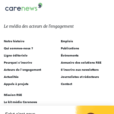
Carenews,
sur:
Le
média
des
Le média
des acteurs
de l'engagement
acteurs
de
Notre histoire
Emplois
l'engagement
Qui sommes-nous ?
Publications
Ligne éditoriale
Évènements
Pourquoi s'inscrire
Annuaire des solutions RSE
Acteurs de l'engagement
S'inscrire aux newsletters
Actualités
Journalistes et rédacteurs
Appels à projets
Contact
Mission RSE
Le kit média Carenews
Groupe AEF