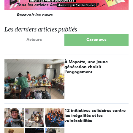
Tous les articles Association SPARADRAP
Recevoir les news
Les derniers articles publiés
Acteurs
Carenews
À Mayotte, une jeune
génération choisit
l'engagement
12 initiatives solidaires contre
les inégalités et les
vulnérabilités