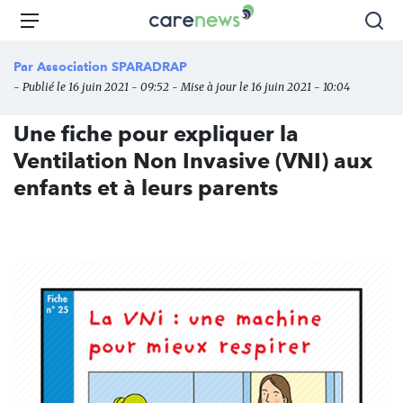
Aller
Carenews,
Menu
Rec
au
Le
contenu
média
Par
Association SPARADRAP
principal
des
- Publié le 16 juin 2021 - 09:52 - Mise à jour le 16 juin 2021 - 10:04
acteurs
de
Une fiche pour expliquer la
l'engagement
Ventilation Non Invasive (VNI) aux
enfants et à leurs parents