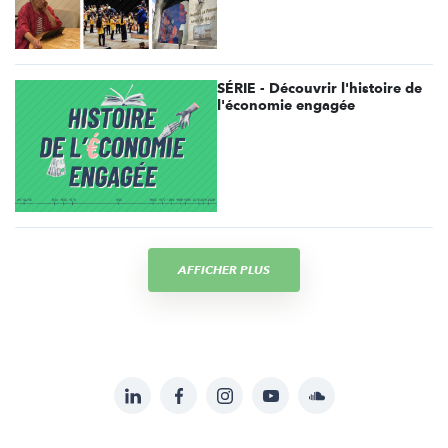
SÉRIE - Découvrir l'histoire de
l'économie engagée
AFFICHER PLUS
LinkedIn
Facebook
Instagram
YouTube
Soundcloud
Suivez-
nous