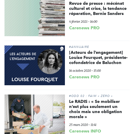
Revue de presse : mécénat
culturel et crise, la tendance
réparation, Bernie Sanders
4 février 2021 - 16:00
Carenews PRO
#ANNUAIRE
[Acteurs de l’engagement]
Louise Fourquet, présidente-
cofondatrice de Baluchon
16 octobre 2020 - 15:00
Carenews PRO
#ODD 02 : FAIM « ZÉRO »
Le RADIS : « Se mobiliser
n’est plus seulement un
choix mais une obligation
morale »
25 mars 2020 - 11:41
Carenews INFO