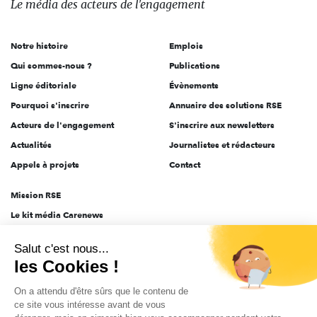
Le média
des acteurs
de l'engagement
acteurs
de
Notre histoire
Emplois
l'engagement
Qui sommes-nous ?
Publications
Ligne éditoriale
Évènements
Pourquoi s'inscrire
Annuaire des solutions RSE
Acteurs de l'engagement
S'inscrire aux newsletters
Actualités
Journalistes et rédacteurs
Appels à projets
Contact
Mission RSE
Le kit média Carenews
Groupe AEF
Salut c'est nous...
AEF info
les Cookies !
Novethic
On a attendu d'être sûrs que le contenu de
PRODURABLE
ce site vous intéresse avant de vous
Inclusiv Day