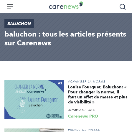
Aller
Carenews,
Menu
Rec
au
Le
contenu
média
BALUCHON
principal
des
baluchon : tous les articles présents
acteurs
de
sur Carenews
l'engagement
#CHANGER LA NORME
Louise Fourquet, Baluchon: «
Pour changer la norme, il
faut un effet de masse et plus
de visibilité »
10 mars 2021 - 16:00
Carenews PRO
#REVUE DE PRESSE