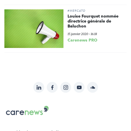
#MERCATO
Louise Fourquet nommée
directrice générale de
Baluchon
15 janvier 2020 - 16:18
Carenews PRO
LinkedIn
Facebook
Instagram
YouTube
Soundcloud
Suivez-
nous
Carenews,
sur:
Le
média
des