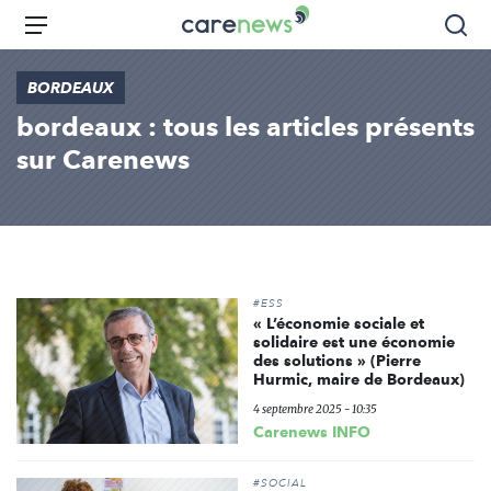
Aller
Carenews,
Menu
Rec
au
Le
contenu
média
BORDEAUX
principal
des
bordeaux : tous les articles présents
acteurs
de
sur Carenews
l'engagement
#ESS
« L’économie sociale et
solidaire est une économie
des solutions » (Pierre
Hurmic, maire de Bordeaux)
4 septembre 2025 - 10:35
Carenews INFO
#SOCIAL