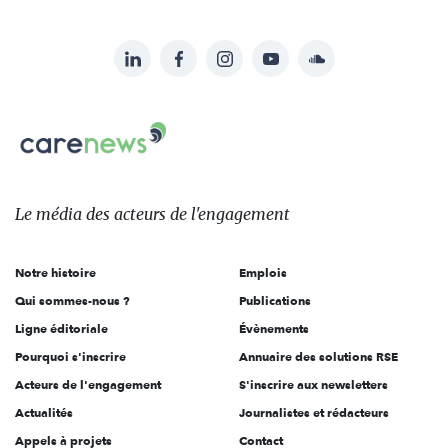
LinkedIn
Facebook
Instagram
YouTube
Soundcloud
Suivez-
nous
Carenews,
sur:
Le
média
des
Le média
des acteurs
de l'engagement
acteurs
de
Notre histoire
Emplois
l'engagement
Qui sommes-nous ?
Publications
Ligne éditoriale
Évènements
Pourquoi s'inscrire
Annuaire des solutions RSE
Acteurs de l'engagement
S'inscrire aux newsletters
Actualités
Journalistes et rédacteurs
Appels à projets
Contact