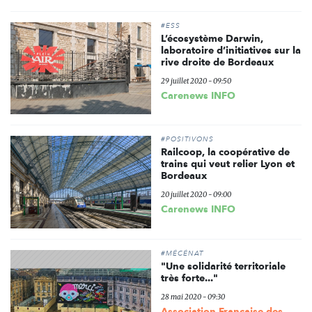
#ESS
L’écosystème Darwin,
laboratoire d’initiatives sur la
rive droite de Bordeaux
29 juillet 2020 - 09:50
Carenews INFO
#POSITIVONS
Railcoop, la coopérative de
trains qui veut relier Lyon et
Bordeaux
20 juillet 2020 - 09:00
Carenews INFO
#MÉCÉNAT
"Une solidarité territoriale
très forte..."
28 mai 2020 - 09:30
Association Française des