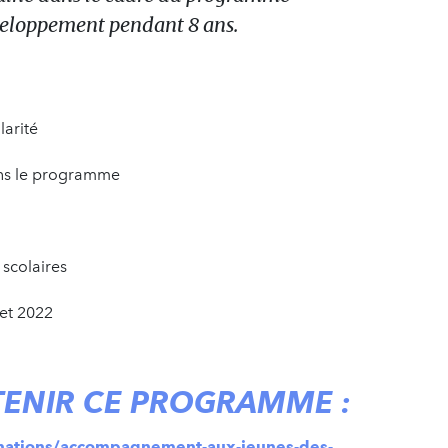
eloppement pendant 8 ans.
olarité
dans le programme
 scolaires
 et 2022
TENIR CE PROGRAMME
:
onations/accompagnement-aux-jeunes-des-