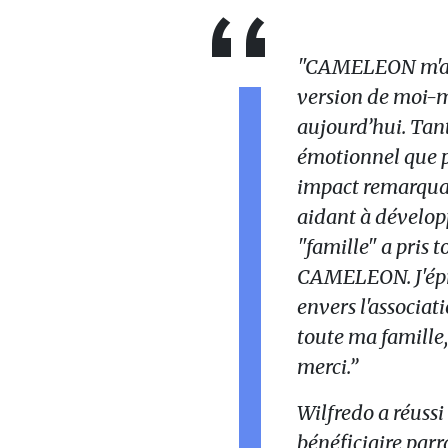
"CAMELEON m'a a
version de moi-mê
aujourd’hui. Tant
émotionnel que
impact remarquabl
aidant à développ
"famille" a pris 
CAMELEON. J'épr
envers l'associat
toute ma famille
merci.”
Wilfredo a réussi
bénéficiaire par