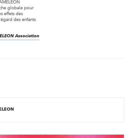
 CAMELEON
che globale pour
es effets des
l'égard des enfants
MELEON Association
AMELEON