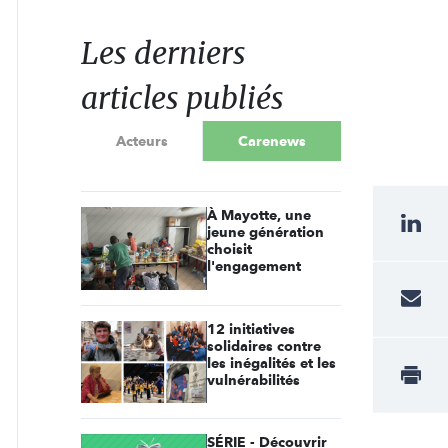
Les derniers
articles publiés
Acteurs
Carenews
À Mayotte, une
jeune génération
choisit
l'engagement
12 initiatives
solidaires contre
les inégalités et les
vulnérabilités
SÉRIE - Découvrir