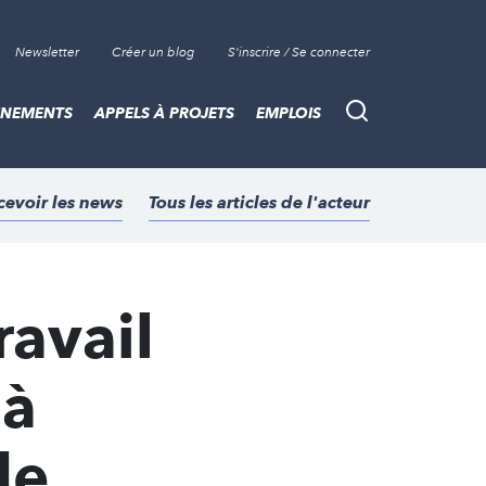
Newsletter
Créer un blog
S'inscrire / Se connecter
ÈNEMENTS
APPELS À PROJETS
EMPLOIS
Recherche
cevoir les news
Tous les articles de l'acteur
ravail
 à
de