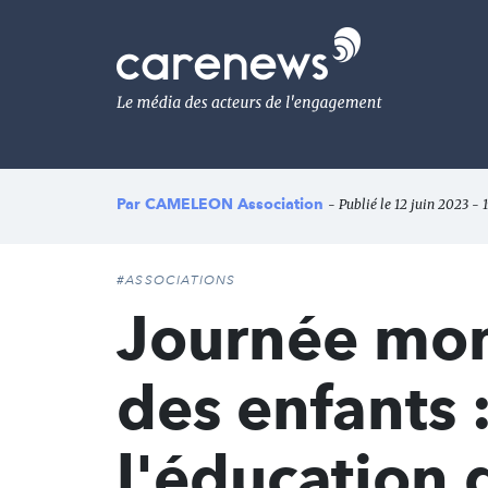
Aller
au
Carenews,
contenu
Le
principal
média
des
acteurs
de
l'engagement
Par
CAMELEON Association
- Publié le 12 juin 2023 - 
#ASSOCIATIONS
Journée mond
des enfants :
l'éducation 