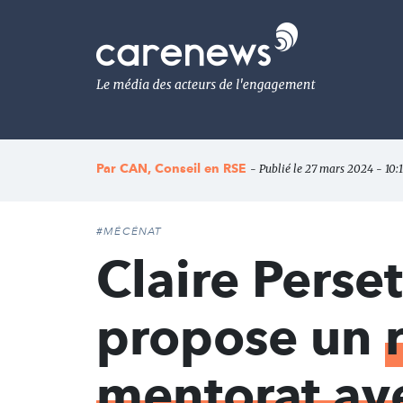
Aller
au
Carenews,
contenu
Le
principal
média
des
acteurs
de
l'engagement
Par
CAN, Conseil en RSE
- Publié le 27 mars 2024 - 10:
#MÉCÉNAT
Claire Perse
propose un
mentorat ave