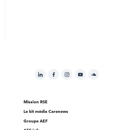
LinkedIn
Facebook
Instagram
YouTube
Soundcloud
Suivez-
nous
sur:
Mission RSE
Le kit média Carenews
Groupe AEF