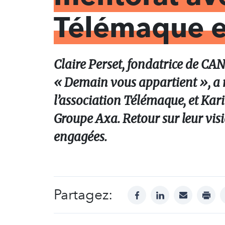
Télémaque e
Claire Perset, fondatrice de CA
« Demain vous appartient », a r
l’association Télémaque, et Kar
Groupe Axa. Retour sur leur visio
engagées.
Partagez:
facebook
linkedin
mail
print