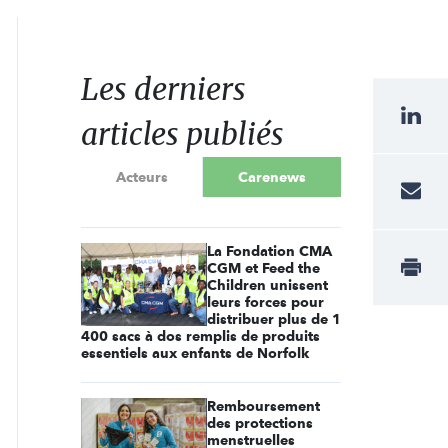
Les derniers
articles publiés
Acteurs
Carenews
La Fondation CMA
CGM et Feed the
Children unissent
leurs forces pour
distribuer plus de 1
400 sacs à dos remplis de produits
essentiels aux enfants de Norfolk
Remboursement
des protections
menstruelles