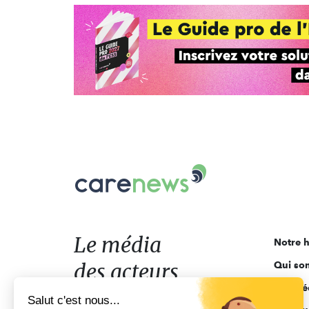
Carenews,
Le
média
des
acteurs
Le média
Notre h
de
des acteurs
Qui so
l'engagement
Ligne é
de l'engagement
Salut c'est nous...