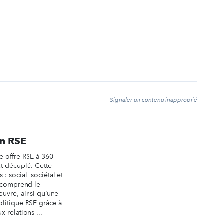
t
Signaler un contenu inapproprié
en RSE
 offre RSE à 360
t décuplé. Cette
s : social, sociétal et
 comprend le
œuvre, ainsi qu’une
olitique RSE grâce à
 relations ...