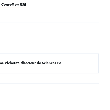
, Conseil en RSE
ias Vicherat, directeur de Sciences Po
A