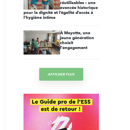
réutilisables : une
avancée historique
pour la dignité et l’égalité d’accès à
l’hygiène intime
À Mayotte, une
jeune génération
choisit
l'engagement
AFFICHER PLUS