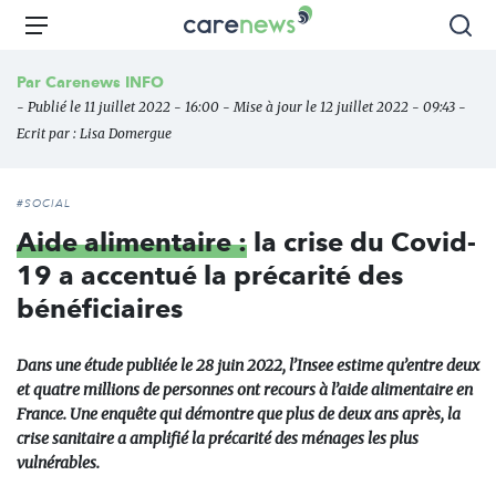
Aller
Carenews,
Menu
Rec
au
Le
contenu
média
Par
Carenews INFO
principal
des
- Publié le 11 juillet 2022 - 16:00 - Mise à jour le 12 juillet 2022 - 09:43 -
acteurs
Ecrit par :
Lisa Domergue
de
l'engagement
#SOCIAL
Aide alimentaire :
la crise du Covid-
19 a accentué la précarité des
bénéficiaires
Dans une étude publiée le 28 juin 2022, l’Insee estime qu’entre deux
et quatre millions de personnes ont recours à l’aide alimentaire en
France. Une enquête qui démontre que plus de deux ans après, la
crise sanitaire a amplifié la précarité des ménages les plus
vulnérables.