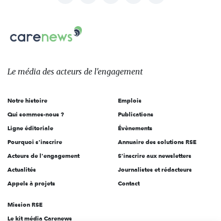
nous
Carenews,
sur:
Le
média
des
Le média
des acteurs
de l'engagement
acteurs
de
Notre histoire
Emplois
l'engagement
Qui sommes-nous ?
Publications
Ligne éditoriale
Évènements
Pourquoi s'inscrire
Annuaire des solutions RSE
Acteurs de l'engagement
S'inscrire aux newsletters
Actualités
Journalistes et rédacteurs
Appels à projets
Contact
Mission RSE
Le kit média Carenews