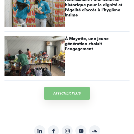
historique pour la dignité et
l’égalité d’accès à l’hygiène
intime
À Mayotte, une jeune
génération choisit
l'engagement
AFFICHER PLUS
LinkedIn
Facebook
Instagram
YouTube
Soundcloud
Suivez-