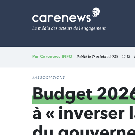
Aller
au
Carenews,
contenu
Le
principal
média
des
acteurs
de
l'engagement
Par
Carenews INFO
- Publié le 17 octobre 2025 - 15:18 -
#ASSOCIATIONS
Budget 202
à « inverser 
du gouverne