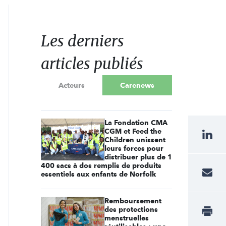
Les derniers
articles publiés
Acteurs
Carenews
La Fondation CMA
CGM et Feed the
Children unissent
leurs forces pour
distribuer plus de 1
400 sacs à dos remplis de produits
essentiels aux enfants de Norfolk
Remboursement
des protections
menstruelles