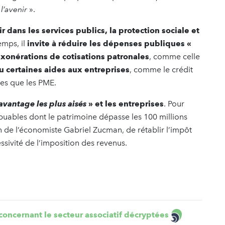
 l’avenir
».
ir dans les services publics, la protection sociale et
emps, il
invite à réduire les dépenses publiques «
exonérations de cotisations patronales
, comme celle
u certaines aides aux entreprises
, comme le crédit
res que les PME.
avantage les plus aisés
» et les entreprises
. Pour
ribuables dont le patrimoine dépasse les 100 millions
n de l’économiste Gabriel Zucman, de rétablir l’impôt
sivité de l’imposition des revenus.
concernant le secteur associatif décryptées