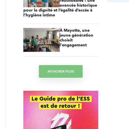
réutilisables : une
avancée historique
pour la dignité et l’égalité d’accès à
l’hygiène intime
À Mayotte, une
jeune génération
choisit
l'engagement
AFFICHER PLUS