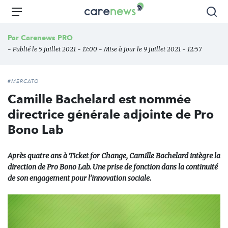
Aller
Carenews,
Menu
Rec
au
Le
contenu
média
Par
Carenews PRO
principal
des
- Publié le 5 juillet 2021 - 17:00 - Mise à jour le 9 juillet 2021 - 12:57
acteurs
de
l'engagement
#MERCATO
Camille Bachelard est nommée
directrice générale adjointe de Pro
Bono Lab
Après quatre ans à Ticket for Change, Camille Bachelard intègre la
direction de Pro Bono Lab. Une prise de fonction dans la continuité
de son engagement pour l’innovation sociale.