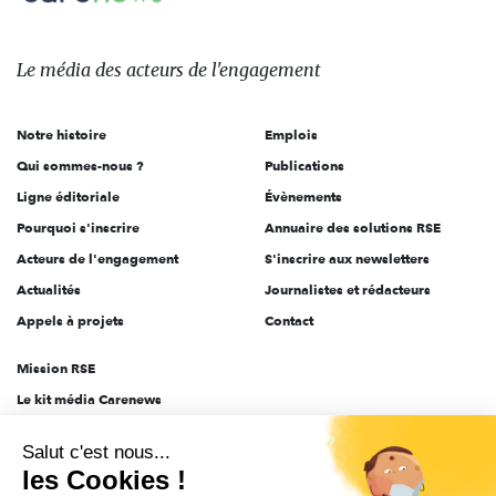
Le
média
des
Le média
des acteurs
de l'engagement
acteurs
de
Notre histoire
Emplois
l'engagement
Qui sommes-nous ?
Publications
Ligne éditoriale
Évènements
Pourquoi s'inscrire
Annuaire des solutions RSE
Acteurs de l'engagement
S'inscrire aux newsletters
Actualités
Journalistes et rédacteurs
Appels à projets
Contact
Mission RSE
Le kit média Carenews
Groupe AEF
Salut c'est nous...
AEF info
les Cookies !
Novethic