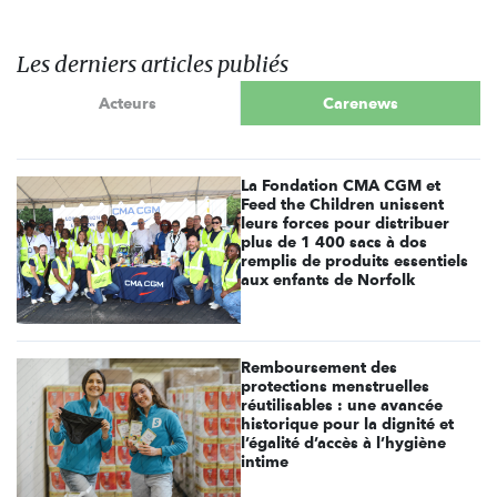
Les derniers articles publiés
Acteurs
Carenews
La Fondation CMA CGM et
Feed the Children unissent
leurs forces pour distribuer
plus de 1 400 sacs à dos
remplis de produits essentiels
aux enfants de Norfolk
Remboursement des
protections menstruelles
réutilisables : une avancée
historique pour la dignité et
l’égalité d’accès à l’hygiène
intime