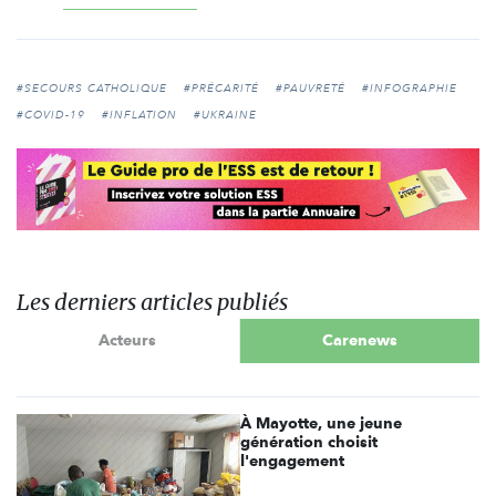
#SECOURS CATHOLIQUE
#PRÉCARITÉ
#PAUVRETÉ
#INFOGRAPHIE
#COVID-19
#INFLATION
#UKRAINE
Les derniers articles publiés
Acteurs
Carenews
À Mayotte, une jeune
génération choisit
l'engagement