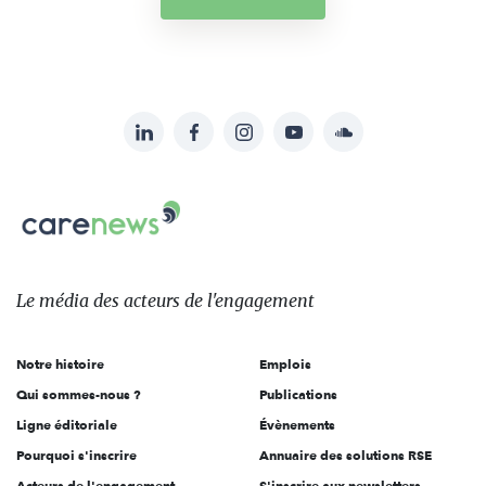
LinkedIn
Facebook
Instagram
YouTube
Soundcloud
Suivez-
nous
Carenews,
sur:
Le
média
des
Le média
des acteurs
de l'engagement
acteurs
de
Notre histoire
Emplois
l'engagement
Qui sommes-nous ?
Publications
Ligne éditoriale
Évènements
Pourquoi s'inscrire
Annuaire des solutions RSE
Acteurs de l'engagement
S'inscrire aux newsletters