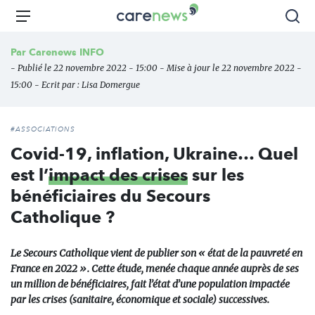
Aller
Carenews,
Menu
Rec
au
Le
contenu
média
Par
Carenews INFO
principal
des
- Publié le 22 novembre 2022 - 15:00 - Mise à jour le 22 novembre 2022 -
acteurs
15:00 - Ecrit par :
Lisa Domergue
de
l'engagement
#ASSOCIATIONS
Covid-19, inflation, Ukraine… Quel
est l’
impact des crises
sur les
bénéficiaires du Secours
Catholique ?
Le Secours Catholique vient de publier son « état de la pauvreté en
France en 2022 ». Cette étude, menée chaque année auprès de ses
un million de bénéficiaires, fait l’état d’une population impactée
par les crises (sanitaire, économique et sociale) successives.