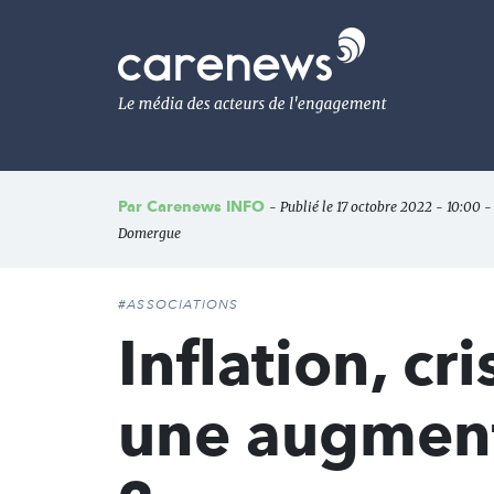
Aller
au
Carenews,
contenu
Le
principal
média
des
acteurs
de
l'engagement
Par
Carenews INFO
- Publié le 17 octobre 2022 - 10:00 -
Domergue
#ASSOCIATIONS
Inflation, c
une augment