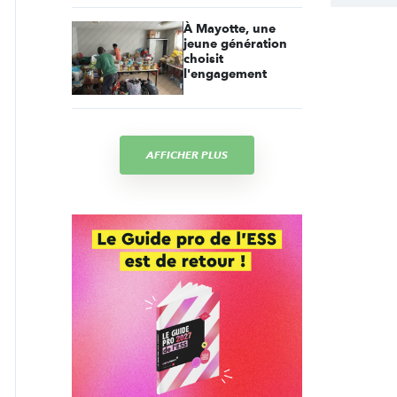
À Mayotte, une
jeune génération
choisit
l'engagement
AFFICHER PLUS