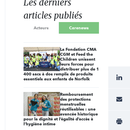
Les derniers
articles publiés
Acteurs
Carenews
La Fondation CMA
CGM et Feed the
Children unissent
leurs forces pour
distribuer plus de 1
400 sacs à dos remplis de produits
essentiels aux enfants de Norfolk
Remboursement
des protections
menstruelles
réutilisables : une
avancée historique
pour la dignité et l’égalité d’accès à
l’hygiène intime