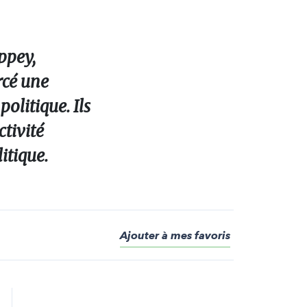
oppey,
rcé une
olitique. Ils
ctivité
itique.
Ajouter à mes favoris