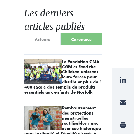
Les derniers
articles publiés
Acteurs
Carenews
La Fondation CMA
CGM et Feed the
Children unissent
leurs forces pour
distribuer plus de 1
400 sacs à dos remplis de produits
essentiels aux enfants de Norfolk
Remboursement
des protections
menstruelles
réutilisables : une
avancée historique
pour la dignité et l’égalité d’accès à