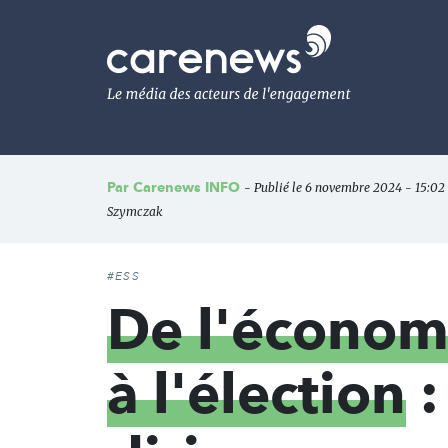
Aller
au
Carenews,
contenu
Le
principal
média
des
acteurs
de
l'engagement
Par
Carenews INFO
- Publié le 6 novembre 2024 - 15:02 
Szymczak
#ESS
De l'économi
à l'élection
: