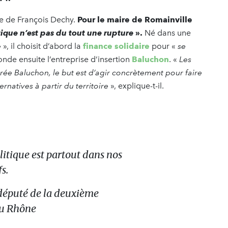
lle de François Dechy.
Pour le maire de Romainville
ique n’est pas du tout une rupture
».
Né dans une
e
», il choisit d’abord la
finance solidaire
pour «
se
 fonde ensuite l’entreprise d’insertion
Baluchon
. «
Les
crée Baluchon, le but est d’agir concrètement pour faire
ernatives à partir du territoire
», explique-t-il.
itique est partout dans nos
s.
 député de la deuxième
du Rhône