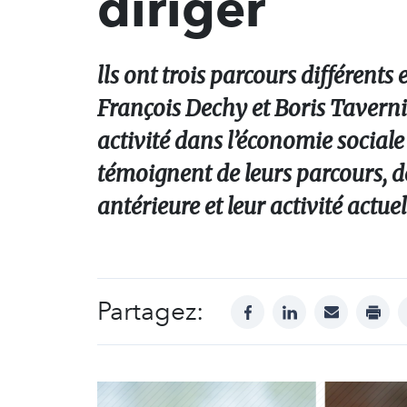
diriger
lls ont trois parcours différent
François Dechy et Boris Tavern
activité dans l’économie sociale
témoignent de leurs parcours, des
antérieure et leur activité actue
Partagez:
facebook
linkedin
mail
print