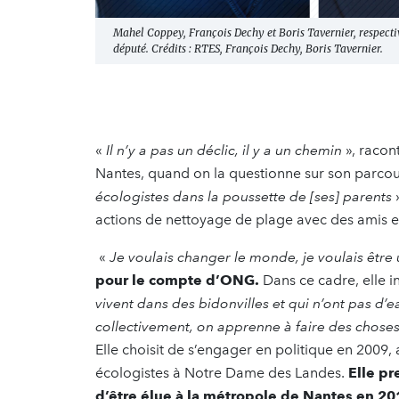
Mahel Coppey, François Dechy et Boris Tavernier, respect
député. Crédits : RTES, François Dechy, Boris Tavernier.
«
Il n’y a pas un déclic, il y a un chemin
», raco
Nantes, quand on la questionne sur son parco
écologistes dans la poussette de [ses] parents
actions de nettoyage de plage avec des amis e
«
Je voulais changer le monde, je voulais être u
pour le compte d’ONG.
Dans ce cadre, elle in
vivent dans des bidonvilles et qui n’ont pas d’e
collectivement, on apprenne à faire des chos
Elle choisit de s’engager en politique en 2009,
écologistes à Notre Dame des Landes.
Elle pr
d’être élue à la métropole de Nantes en 2