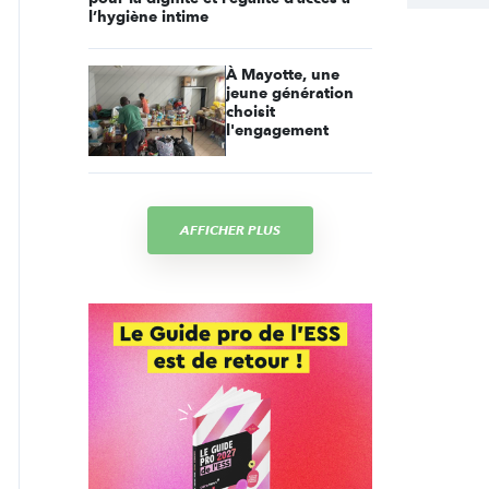
l’hygiène intime
À Mayotte, une
jeune génération
choisit
l'engagement
AFFICHER PLUS