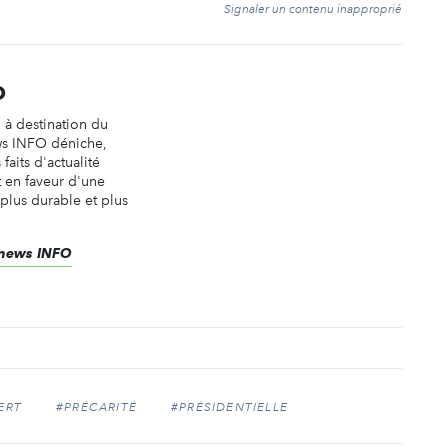
t
Signaler un contenu inapproprié
O
n à destination du
ws INFO déniche,
faits d'actualité
t en faveur d'une
 plus durable et plus
renews INFO
ERT
#PRÉCARITÉ
#PRÉSIDENTIELLE