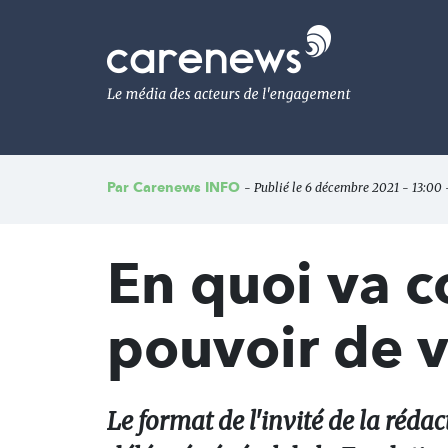
Aller
au
Carenews,
contenu
Le
principal
média
des
acteurs
de
l'engagement
Par
Carenews INFO
- Publié le 6 décembre 2021 - 13:00 
En quoi va c
pouvoir de v
Le format de l'invité de la réd