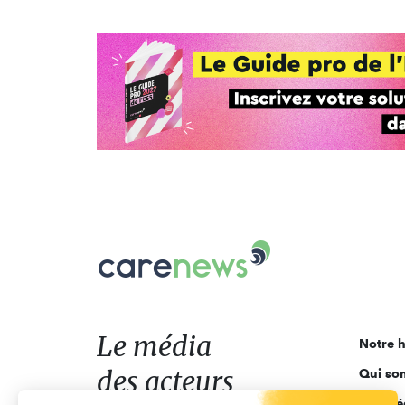
Carenews,
Le
média
des
acteurs
Le média
Notre h
de
des acteurs
Qui so
l'engagement
Ligne é