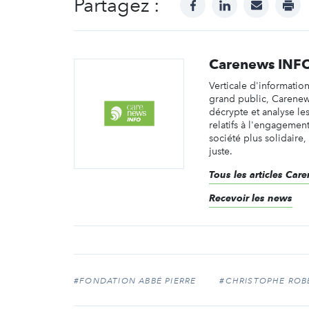
Partagez :
facebook
linkedin
mail
prin
Carenews INF
Verticale d'informatio
grand public, Carene
décrypte et analyse les 
relatifs à l'engagemen
société plus solidaire,
juste.
Tous les articles Ca
Recevoir les news
#FONDATION ABBÉ PIERRE
#CHRISTOPHE ROB