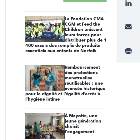
La Fondation CMA
CGM et Feed the
Children unissent
leurs forces pour
distribuer plus de 1
400 sacs à dos remplis de produits
essentiels aux enfants de Norfolk
Remboursement
des protections
menstruelles
réutilisables : une
avancée historique
pour la dignité et l’égalité d’accès à
l’hygiène intime
À Mayotte, une
jeune génération
choisit
l'engagement