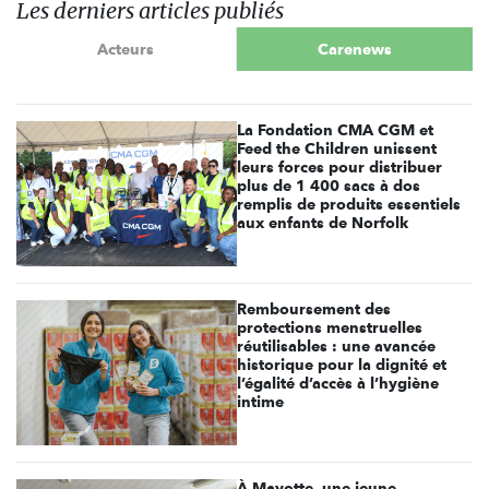
Les derniers articles publiés
Acteurs
Carenews
La Fondation CMA CGM et
Feed the Children unissent
leurs forces pour distribuer
plus de 1 400 sacs à dos
remplis de produits essentiels
aux enfants de Norfolk
Remboursement des
protections menstruelles
réutilisables : une avancée
historique pour la dignité et
l’égalité d’accès à l’hygiène
intime
À Mayotte, une jeune