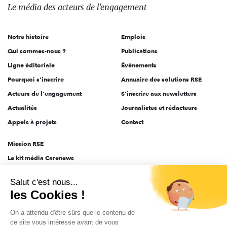
des
Le média
des acteurs
de l'engagement
acteurs
de
Notre histoire
Emplois
l'engagement
Qui sommes-nous ?
Publications
Ligne éditoriale
Évènements
Pourquoi s'inscrire
Annuaire des solutions RSE
Acteurs de l'engagement
S'inscrire aux newsletters
Actualités
Journalistes et rédacteurs
Appels à projets
Contact
Mission RSE
Le kit média Carenews
Groupe AEF
Salut c'est nous...
AEF info
les Cookies !
Novethic
On a attendu d'être sûrs que le contenu de
PRODURABLE
ce site vous intéresse avant de vous