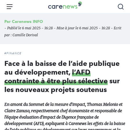
Aller
Carenews,
Menu
Rec
au
Le
contenu
média
Par
Carenews INFO
principal
des
- Publié le 6 mai 2025 - 16:28 - Mise à jour le 6 mai 2025 - 16:28 - Ecrit
acteurs
par :
Camille Dorival
de
l'engagement
#FINANCE
Face à la baisse de l’aide publique
au développement,
l’AFD
contrainte à être plus sélective
sur
les nouveaux projets soutenus
En amont du Sommet de la mesure d’impact, Thomas Melonio et
Claire Zanuso, respectivement chef économiste et responsable de
l’équipe évaluation d’impact de l’Agence française de
développement (AFD), expliquent à Carenews les effets de la baisse