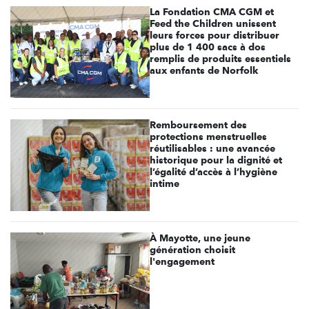
La Fondation CMA CGM et
Feed the Children unissent
leurs forces pour distribuer
plus de 1 400 sacs à dos
remplis de produits essentiels
aux enfants de Norfolk
Remboursement des
protections menstruelles
réutilisables : une avancée
historique pour la dignité et
l’égalité d’accès à l’hygiène
intime
À Mayotte, une jeune
génération choisit
l'engagement