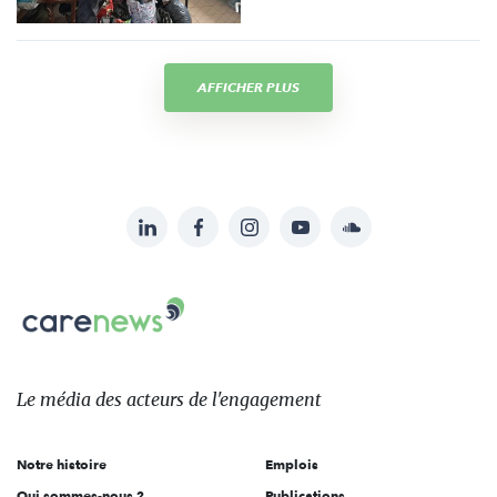
AFFICHER PLUS
LinkedIn
Facebook
Instagram
YouTube
Soundcloud
Suivez-
nous
Carenews,
sur:
Le
média
des
Le média
des acteurs
de l'engagement
acteurs
de
Notre histoire
Emplois
l'engagement
Qui sommes-nous ?
Publications