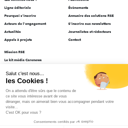
Ligne éditoriale
Évènements
Pourquoi s'inscrire
Annuaire des solutions RSE
Acteurs de l'engagement
S'inscrire aux newsletters
Actualités
Journalistes et rédacteurs
Appels à projets
Contact
Mission RSE
Le kit média Carenews
Groupe AEF
Salut c'est nous...
AEF info
les Cookies !
Novethic
On a attendu d'être sûrs que le contenu de
PRODURABLE
ce site vous intéresse avant de vous
Inclusiv Day
déranger, mais on aimerait bien vous accompagner pendant votre
visite...
C'est OK pour vous ?
CGV
Données personnelles
Mentions légales
2025-2026 Tout droits réservés
Consentements certifiés par