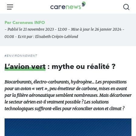
Aller
Carenews,
Menu
Rec
au
Le
contenu
média
Par
Carenews INFO
principal
des
- Publié le 21 novembre 2023 - 12:00 - Mise à jour le 26 janvier 2024 -
acteurs
01:08 - Ecrit par :
Elisabeth Crépin-Leblond
de
l'engagement
#ENVIRONNEMENT
L’avion vert
: mythe ou réalité ?
Biocarburants, électro-carburants, hydrogène… Les propositions
pour un avion « vert », peu émetteur de carbone, mises en avant
par la filière aéronautique semblent nombreuses. Mais décarboner
le secteur aérien est-il vraiment possible ? Les solutions
technologiques suffiront-elles pour réconcilier avion et climat ?