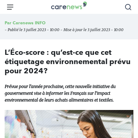
Aller
Carenews,
Menu
Rec
au
Le
contenu
média
Par
Carenews INFO
principal
des
- Publié le 3 juillet 2023 - 10:00 - Mise à jour le 3 juillet 2023 - 10:00
acteurs
de
l'engagement
L’Éco-score : qu’est-ce que cet
étiquetage environnemental prévu
pour 2024?
Prévue pour l’année prochaine, cette nouvelle initiative du
gouvernement vise à informer les Français sur l’impact
environnemental de leurs achats alimentaires et textiles.