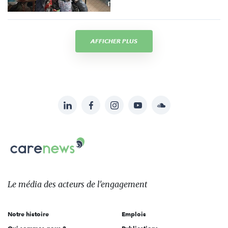
AFFICHER PLUS
LinkedIn
Facebook
Instagram
YouTube
Soundcloud
Suivez-
nous
Carenews,
sur:
Le
média
des
Le média
des acteurs
de l'engagement
acteurs
de
Notre histoire
Emplois
l'engagement