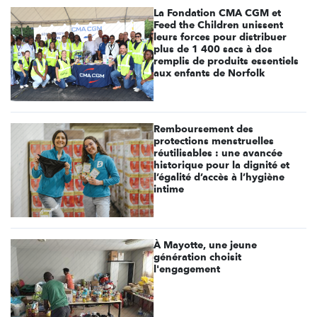
La Fondation CMA CGM et
Feed the Children unissent
leurs forces pour distribuer
plus de 1 400 sacs à dos
remplis de produits essentiels
aux enfants de Norfolk
Remboursement des
protections menstruelles
réutilisables : une avancée
historique pour la dignité et
l’égalité d’accès à l’hygiène
intime
À Mayotte, une jeune
génération choisit
l'engagement