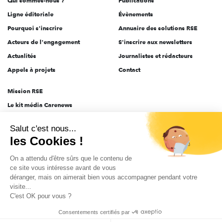
Qui sommes-nous ?
Publications
Ligne éditoriale
Évènements
Pourquoi s'inscrire
Annuaire des solutions RSE
Acteurs de l'engagement
S'inscrire aux newsletters
Actualités
Journalistes et rédacteurs
Appels à projets
Contact
Mission RSE
Le kit média Carenews
Groupe AEF
Salut c'est nous...
AEF info
les Cookies !
Novethic
On a attendu d'être sûrs que le contenu de
PRODURABLE
ce site vous intéresse avant de vous
Inclusiv Day
déranger, mais on aimerait bien vous accompagner pendant votre
visite...
C'est OK pour vous ?
CGV
Données personnelles
Mentions légales
2025-2026 Tout droits réservés
Consentements certifiés par