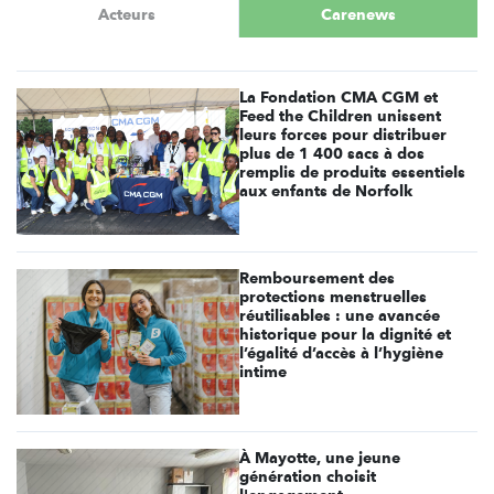
Acteurs
Carenews
La Fondation CMA CGM et
Feed the Children unissent
leurs forces pour distribuer
plus de 1 400 sacs à dos
remplis de produits essentiels
aux enfants de Norfolk
Remboursement des
protections menstruelles
réutilisables : une avancée
historique pour la dignité et
l’égalité d’accès à l’hygiène
intime
À Mayotte, une jeune
génération choisit