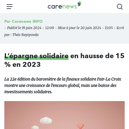
Aller
Carenews,
Menu
Rec
au
Le
contenu
média
Par
Carenews INFO
principal
des
- Publié le 19 juin 2024 - 12:00 - Mise à jour le 20 juin 2024 - 11:05 - Ecrit
acteurs
par :
Théo Nepipvoda
de
l'engagement
L’épargne solidaire
en hausse de 15
% en 2023
La 22e édition du baromètre de la finance solidaire Fair-La Croix
montre une croissance de l’encours global, mais une baisse des
investissements solidaires.