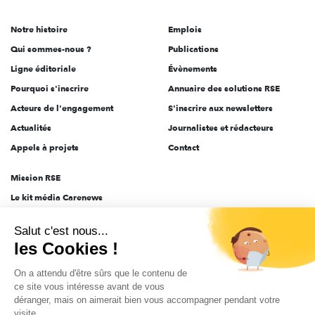
de
Notre histoire
Emplois
l'engagement
Qui sommes-nous ?
Publications
Ligne éditoriale
Évènements
Pourquoi s'inscrire
Annuaire des solutions RSE
Acteurs de l'engagement
S'inscrire aux newsletters
Actualités
Journalistes et rédacteurs
Appels à projets
Contact
Mission RSE
Le kit média Carenews
Groupe AEF
Salut c'est nous...
AEF info
les Cookies !
Novethic
On a attendu d'être sûrs que le contenu de
PRODURABLE
ce site vous intéresse avant de vous
Inclusiv Day
déranger, mais on aimerait bien vous accompagner pendant votre
visite...