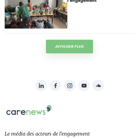
l'engagement
AFFICHER PLUS
LinkedIn
Facebook
Instagram
YouTube
Soundcloud
Suivez-
nous
Carenews,
sur:
Le
média
des
Le média
des acteurs
de l'engagement
acteurs