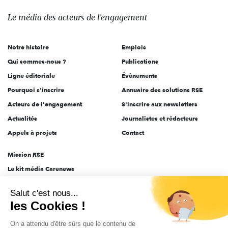
média
des
Le média
des acteurs
de l'engagement
acteurs
de
Notre histoire
Emplois
l'engagement
Qui sommes-nous ?
Publications
Ligne éditoriale
Évènements
Pourquoi s'inscrire
Annuaire des solutions RSE
Acteurs de l'engagement
S'inscrire aux newsletters
Actualités
Journalistes et rédacteurs
Appels à projets
Contact
Mission RSE
Le kit média Carenews
Groupe AEF
Salut c'est nous...
AEF info
les Cookies !
Novethic
On a attendu d'être sûrs que le contenu de
PRODURABLE