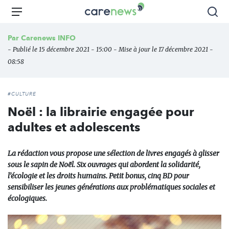
Aller
Carenews,
Menu
Rec
au
Le
contenu
média
Par
Carenews INFO
principal
des
- Publié le 15 décembre 2021 - 15:00 - Mise à jour le 17 décembre 2021 -
acteurs
08:58
de
l'engagement
#CULTURE
Noël : la librairie engagée pour
adultes et adolescents
La rédaction vous propose une sélection de livres engagés à glisser
sous le sapin de Noël. Six ouvrages qui abordent la solidarité,
l’écologie et les droits humains. Petit bonus, cinq BD pour
sensibiliser les jeunes générations aux problématiques sociales et
écologiques.