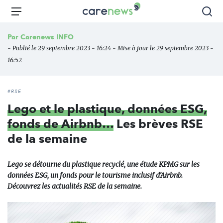
Aller
Carenews,
Menu
Rec
au
Le
contenu
média
Par
Carenews INFO
principal
des
- Publié le 29 septembre 2023 - 16:24 - Mise à jour le 29 septembre 2023 -
acteurs
16:52
de
l'engagement
#RSE
Lego et le plastique, données ESG,
fonds de Airbnb…
Les brèves RSE
de la semaine
Lego se détourne du plastique recyclé, une étude KPMG sur les
données ESG, un fonds pour le tourisme inclusif d’Airbnb.
Découvrez les actualités RSE de la semaine.