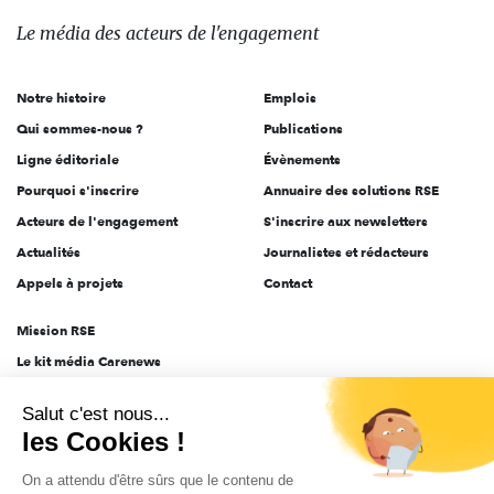
des
Le média
des acteurs
de l'engagement
acteurs
de
Notre histoire
Emplois
l'engagement
Qui sommes-nous ?
Publications
Ligne éditoriale
Évènements
Pourquoi s'inscrire
Annuaire des solutions RSE
Acteurs de l'engagement
S'inscrire aux newsletters
Actualités
Journalistes et rédacteurs
Appels à projets
Contact
Mission RSE
Le kit média Carenews
Groupe AEF
Salut c'est nous...
AEF info
les Cookies !
Novethic
On a attendu d'être sûrs que le contenu de
PRODURABLE