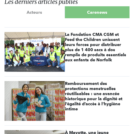
Les derniers articles publiés
Acteurs
Carenews
La Fondation CMA CGM et
Feed the Children unissent
leurs forces pour distribuer
plus de 1 400 sacs à dos
remplis de produits essentiels
aux enfants de Norfolk
Remboursement des
protections menstruelles
réutilisables : une avancée
historique pour la dignité et
l’égalité d’accès à l’hygiène
intime
À Mayotte, une jeune