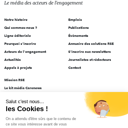
des
Le média
des acteurs
de l'engagement
acteurs
de
Notre histoire
Emplois
l'engagement
Qui sommes-nous ?
Publications
Ligne éditoriale
Évènements
Pourquoi s'inscrire
Annuaire des solutions RSE
Acteurs de l'engagement
S'inscrire aux newsletters
Actualités
Journalistes et rédacteurs
Appels à projets
Contact
Mission RSE
Le kit média Carenews
Groupe AEF
Salut c'est nous...
AEF info
les Cookies !
Novethic
On a attendu d'être sûrs que le contenu de
PRODURABLE
ce site vous intéresse avant de vous
Inclusiv Day