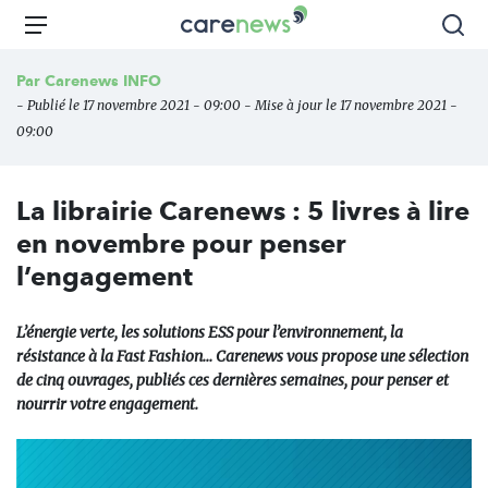
Aller
Carenews,
Menu
Rec
au
Le
contenu
média
Par
Carenews INFO
principal
des
- Publié le 17 novembre 2021 - 09:00 - Mise à jour le 17 novembre 2021 -
acteurs
09:00
de
l'engagement
La librairie Carenews : 5 livres à lire
en novembre pour penser
l’engagement
L’énergie verte, les solutions ESS pour l’environnement, la
résistance à la Fast Fashion… Carenews vous propose une sélection
de cinq ouvrages, publiés ces dernières semaines, pour penser et
nourrir votre engagement.