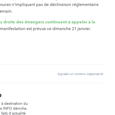
mesures n'impliquant pas de déclinaison réglementaire
demain.
s droits des étrangers continuent à appeler à la
manifestation est prévue ce dimanche 21 janvier.
t
Signaler un contenu inapproprié
O
n à destination du
ws INFO déniche,
faits d'actualité