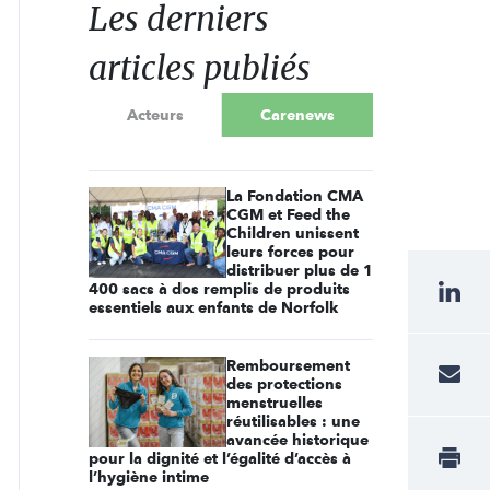
Les derniers
articles publiés
Acteurs
Carenews
La Fondation CMA
CGM et Feed the
Children unissent
leurs forces pour
distribuer plus de 1
400 sacs à dos remplis de produits
essentiels aux enfants de Norfolk
Remboursement
des protections
menstruelles
réutilisables : une
avancée historique
pour la dignité et l’égalité d’accès à
l’hygiène intime