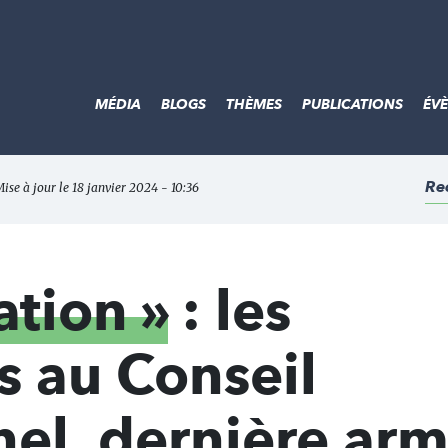
MÉDIA
BLOGS
THÈMES
PUBLICATIONS
ÉV
Re
Mise à jour le 18 janvier 2024 - 10:36
ation »
: les
s au Conseil
nel, dernière ar