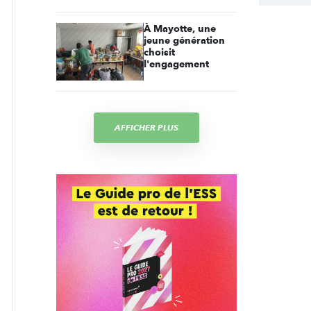
À Mayotte, une
jeune génération
choisit
l'engagement
AFFICHER PLUS