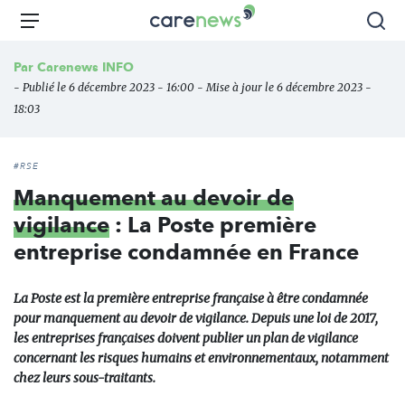
Aller
Carenews,
Menu
Rec
au
Le
contenu
média
Par
Carenews INFO
principal
des
- Publié le 6 décembre 2023 - 16:00 - Mise à jour le 6 décembre 2023 -
acteurs
18:03
de
l'engagement
#RSE
Manquement au devoir de
vigilance
: La Poste première
entreprise condamnée en France
La Poste est la première entreprise française à être condamnée
pour manquement au devoir de vigilance. Depuis une loi de 2017,
les entreprises françaises doivent publier un plan de vigilance
concernant les risques humains et environnementaux, notamment
chez leurs sous-traitants.