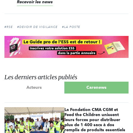
Recevoir les news
#RSE
#DEVOIR DE VIGILANCE
#LA POSTE
Les derniers articles publiés
Acteurs
Carenews
La Fondation CMA CGM et
Feed the Children unissent
leurs forces pour distribuer
plus de 1 400 sacs à dos
remplis de produits essentiels