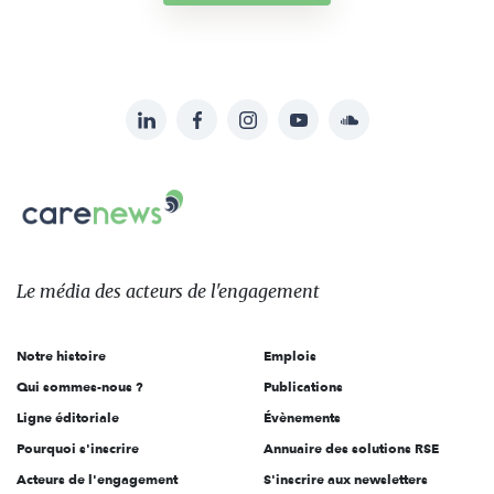
LinkedIn
Facebook
Instagram
YouTube
Soundcloud
Suivez-
nous
Carenews,
sur:
Le
média
des
Le média
des acteurs
de l'engagement
acteurs
de
Notre histoire
Emplois
l'engagement
Qui sommes-nous ?
Publications
Ligne éditoriale
Évènements
Pourquoi s'inscrire
Annuaire des solutions RSE
Acteurs de l'engagement
S'inscrire aux newsletters