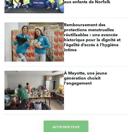
aux enfants de Norfolk
Remboursement des
protections menstruelles
réutilisables : une avancée
historique pour la dignité et
l’égalité d’accès à l’hygiène
intime
À Mayotte, une jeune
génération choisit
l'engagement
AFFICHER PLUS