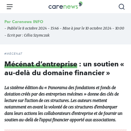
Aller
Carenews,
Menu
Rec
au
Le
contenu
média
Par
Carenews INFO
principal
des
- Publié le 8 octobre 2024 - 15:46 - Mise à jour le 10 octobre 2024 - 10:00
acteurs
- Ecrit par :
Célia Szymczak
de
l'engagement
#MÉCÉNAT
Mécénat d’entreprise
: un soutien «
au-delà du domaine financier »
La sixième édition du « Panorama des fondations et fonds de
dotation créés par des entreprises mécènes » donne des clés de
lecture sur l’action de ces structures. Les auteurs mettent
notamment en avant la volonté de ces structures d’embarquer
dans leurs actions les collaborateurs d’entreprise et de fournir un
soutien au-delà de l’appui financier apporté aux associations.