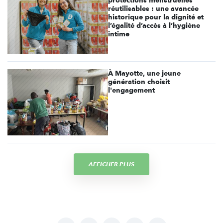
protections menstruelles
réutilisables : une avancée
historique pour la dignité et
l’égalité d’accès à l’hygiène
intime
À Mayotte, une jeune
génération choisit
l'engagement
AFFICHER PLUS