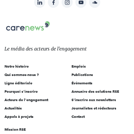
LinkedIn
Facebook
Instagram
YouTube
Soundcloud
Suivez-
nous
Carenews,
sur:
Le
média
des
Le média
des acteurs
de l'engagement
acteurs
de
Notre histoire
Emplois
l'engagement
Qui sommes-nous ?
Publications
Ligne éditoriale
Évènements
Pourquoi s'inscrire
Annuaire des solutions RSE
Acteurs de l'engagement
S'inscrire aux newsletters
Actualités
Journalistes et rédacteurs
Appels à projets
Contact
Mission RSE