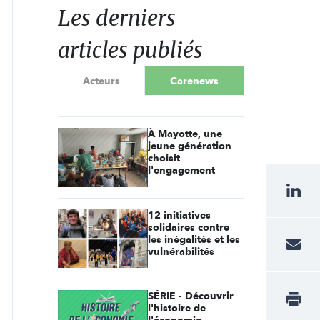
Les derniers
articles publiés
Acteurs
Carenews
À Mayotte, une
jeune génération
choisit
l'engagement
12 initiatives
solidaires contre
les inégalités et les
vulnérabilités
SÉRIE - Découvrir
l'histoire de