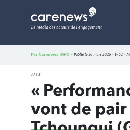
Aller
au
Carenews,
contenu
Le
principal
média
des
acteurs
de
l'engagement
Par
Carenews INFO
- Publié le 30 mars 2026 - 14:52 - Mi
#RSE
« Performanc
vont de pair
Tchoungui
(