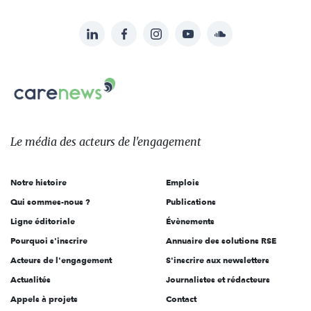
LinkedIn
Facebook
Instagram
YouTube
Soundcloud
Suivez-
nous
Carenews,
sur:
Le
média
des
Le média
des acteurs
de l'engagement
acteurs
de
Notre histoire
Emplois
l'engagement
Qui sommes-nous ?
Publications
Ligne éditoriale
Évènements
Pourquoi s'inscrire
Annuaire des solutions RSE
Acteurs de l'engagement
S'inscrire aux newsletters
Actualités
Journalistes et rédacteurs
Appels à projets
Contact