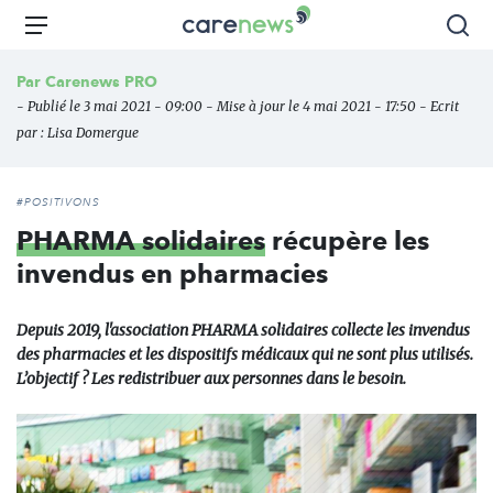
Aller
Carenews,
Menu
Rec
au
Le
contenu
média
Par
Carenews PRO
principal
des
- Publié le 3 mai 2021 - 09:00 - Mise à jour le 4 mai 2021 - 17:50 - Ecrit
acteurs
par :
Lisa Domergue
de
l'engagement
#POSITIVONS
PHARMA solidaires
récupère les
invendus en pharmacies
Depuis 2019, l'association PHARMA solidaires collecte les invendus
des pharmacies et les dispositifs médicaux qui ne sont plus utilisés.
L’objectif ? Les redistribuer aux personnes dans le besoin.