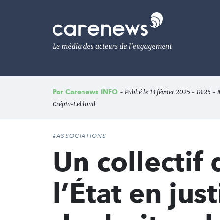
Aller
au
Carenews,
contenu
Le
principal
média
des
acteurs
de
l'engagement
Par
Carenews INFO
- Publié le 13 février 2025 - 18:25 - M
Crépin-Leblond
#ASSOCIATIONS
Un collectif
l’État en jus