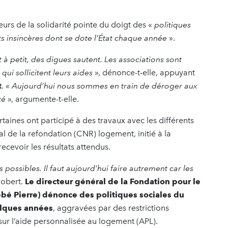
eurs de la solidarité pointe du doigt des «
politiques
s insincères dont se dote l’État chaque année
».
 à petit, des digues sautent.
Les associations sont
qui sollicitent leurs aides
», dénonce-t-elle, appuyant
t
.
« Aujourd’hui nous sommes en train de déroger aux
té
», argumente-t-elle.
taines ont participé à des travaux avec les différents
 de la refondation (CNR) logement, initié à la
cevoir les résultats attendus.
ssibles. Il faut aujourd’hui faire autrement car les
Robert.
Le directeur général de la Fondation pour le
bé Pierre) dénonce des politiques sociales du
elques années
, aggravées par des restrictions
 sur l’aide personnalisée au logement (APL).