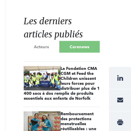
Les derniers
articles publiés
Acteurs
Carenews
La Fondation CMA
CGM et Feed the
Children unissent
leurs forces pour
distribuer plus de 1
400 sacs à dos remplis de produits
essentiels aux enfants de Norfolk
Remboursement
des protections
menstruelles
réutilisables : une