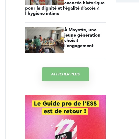
avancée historique
pour la dignité et l’égalité d’accès à
l’hygiène intime
À Mayotte, une
jeune génération
choisit
l'engagement
AFFICHER PLUS