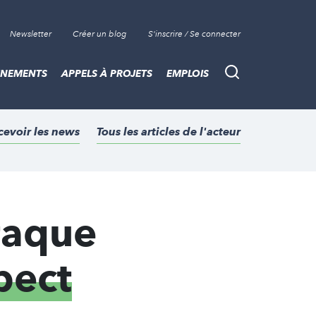
Newsletter
Créer un blog
S'inscrire / Se connecter
ÈNEMENTS
APPELS À PROJETS
EMPLOIS
Recherche
cevoir les news
Tous les articles de l'acteur
ttaque
pect