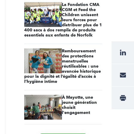
La Fondation CMA
CGM et Feed the
Children unissent
leurs forces pour
distribuer plus de 1
400 sacs à dos remplis de produits
essentiels aux enfants de Norfolk
Remboursement
des protections
menstruelles
réutilisables : une
avancée historique
pour la dignité et l’égalité d’accès à
l’hygiène intime
À Mayotte, une
jeune génération
choisit
l'engagement