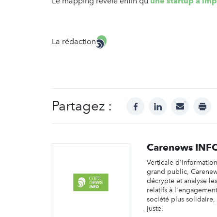
Le mapping révèle enfin qu’
une startup à impa
La rédaction
Partagez :
facebook
linkedin
mail
prin
Carenews INF
Verticale d'informatio
grand public, Carene
décrypte et analyse les 
relatifs à l'engagemen
société plus solidaire,
juste.