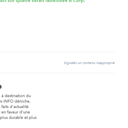
ct sur quatre serait labellisée B Corp.
t
Signaler un contenu inapproprié
O
n à destination du
ws INFO déniche,
faits d'actualité
t en faveur d'une
 plus durable et plus