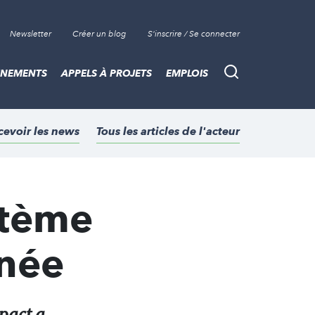
Newsletter
Créer un blog
S'inscrire / Se connecter
ÈNEMENTS
APPELS À PROJETS
EMPLOIS
Recherche
cevoir les news
Tous les articles de l'acteur
stème
nnée