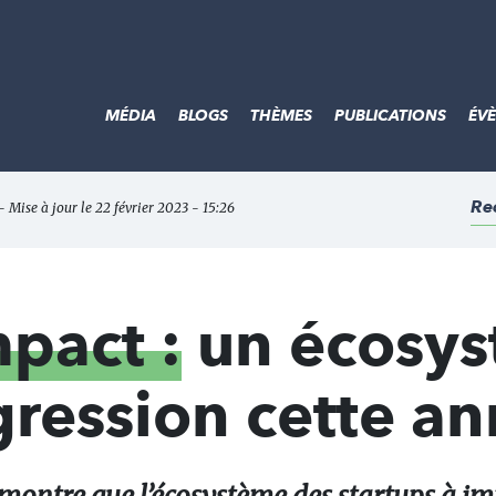
MÉDIA
BLOGS
THÈMES
PUBLICATIONS
ÉV
Re
 Mise à jour le 22 février 2023 - 15:26
mpact :
un écosy
gression cette a