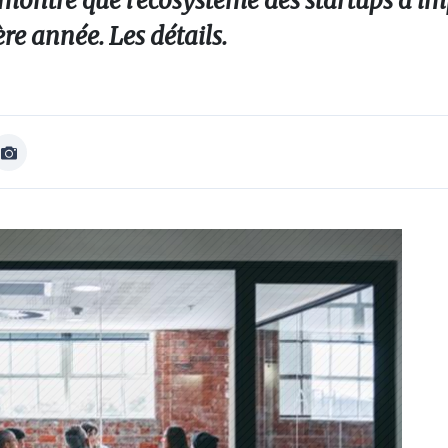
montre que l’écosystème des startups à im
re année. Les détails.
Afficher
Image