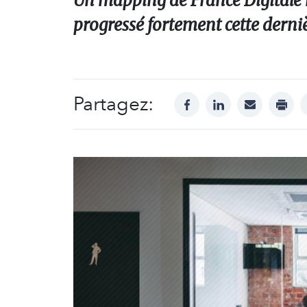
Un mapping de France Digitale 
progressé fortement cette derniè
Partagez:
facebook
linkedin
mail
print