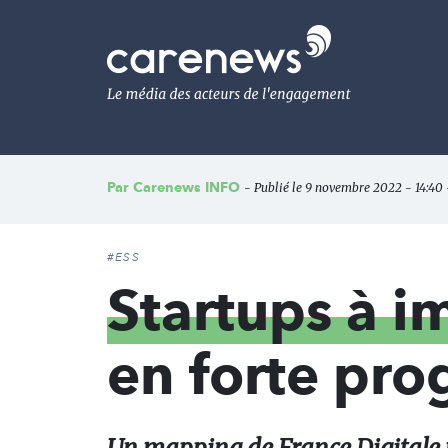
Aller
au
Carenews,
contenu
Le
principal
média
des
acteurs
de
l'engagement
Par
Carenews INFO
- Publié le 9 novembre 2022 - 14:40 -
#ESS
Startups à i
en forte pro