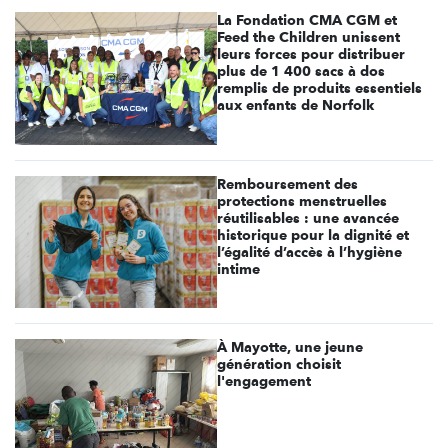
La Fondation CMA CGM et
Feed the Children unissent
leurs forces pour distribuer
plus de 1 400 sacs à dos
remplis de produits essentiels
aux enfants de Norfolk
Remboursement des
protections menstruelles
réutilisables : une avancée
historique pour la dignité et
l’égalité d’accès à l’hygiène
intime
À Mayotte, une jeune
génération choisit
l'engagement