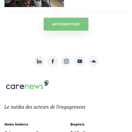
AFFICHER PLUS
LinkedIn
Facebook
Instagram
YouTube
Soundcloud
Suivez-
nous
Carenews,
sur:
Le
média
des
Le média
des acteurs
de l'engagement
acteurs
de
Notre histoire
Emplois
l'engagement