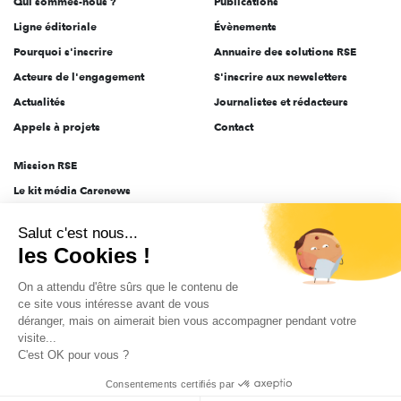
Qui sommes-nous ?
Publications
Ligne éditoriale
Évènements
Pourquoi s'inscrire
Annuaire des solutions RSE
Acteurs de l'engagement
S'inscrire aux newsletters
Actualités
Journalistes et rédacteurs
Appels à projets
Contact
Mission RSE
Le kit média Carenews
Groupe AEF
Salut c'est nous...
AEF info
les Cookies !
Novethic
On a attendu d'être sûrs que le contenu de
PRODURABLE
ce site vous intéresse avant de vous
Inclusiv Day
déranger, mais on aimerait bien vous accompagner pendant votre
visite...
C'est OK pour vous ?
CGV
Données personnelles
Mentions légales
2025-2026 Tout droits réservés
Consentements certifiés par