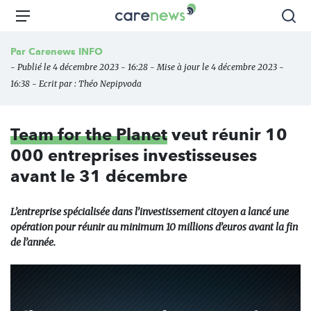
Aller
Carenews,
Menu
Rec
au
Le
contenu
média
Par
Carenews INFO
principal
des
- Publié le 4 décembre 2023 - 16:28 - Mise à jour le 4 décembre 2023 -
acteurs
16:38 - Ecrit par :
Théo Nepipvoda
de
l'engagement
Team for the Planet
veut réunir 10
000 entreprises investisseuses
avant le 31 décembre
L’entreprise spécialisée dans l’investissement citoyen a lancé une
opération pour réunir au minimum 10 millions d’euros avant la fin
de l’année.