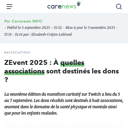
Aller
Carenews,
Menu
Rec
au
Le
contenu
média
Par
Carenews INFO
principal
des
- Publié le 5 septembre 2025 - 15:32 - Mise à jour le 3 novembre 2025 -
acteurs
17:33 - Ecrit par :
Elisabeth Crépin-Leblond
de
l'engagement
#ASSOCIATIONS
ZEvent 2025 : À
quelles
associations
sont destinés les dons
?
La neuvième édition du marathon caritatif sur Twitch a lieu du 5
au 7 septembre. Les dons récoltés sont destinés à huit associations,
œuvrant dans le domaine de la santé physique et mentale ainsi
que pour les enfants malades.