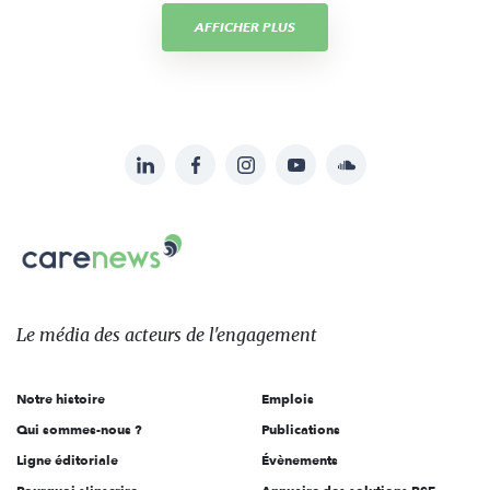
AFFICHER PLUS
LinkedIn
Facebook
Instagram
YouTube
Soundcloud
Suivez-
nous
Carenews,
sur:
Le
média
des
Le média
des acteurs
de l'engagement
acteurs
de
Notre histoire
Emplois
l'engagement
Qui sommes-nous ?
Publications
Ligne éditoriale
Évènements