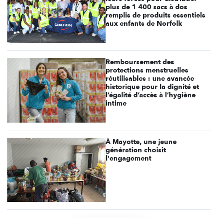
plus de 1 400 sacs à dos
remplis de produits essentiels
aux enfants de Norfolk
Remboursement des
protections menstruelles
réutilisables : une avancée
historique pour la dignité et
l’égalité d’accès à l’hygiène
intime
À Mayotte, une jeune
génération choisit
l'engagement