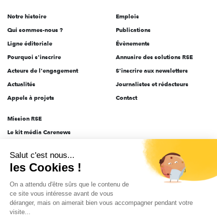
de
Notre histoire
Emplois
l'engagement
Qui sommes-nous ?
Publications
Ligne éditoriale
Évènements
Pourquoi s'inscrire
Annuaire des solutions RSE
Acteurs de l'engagement
S'inscrire aux newsletters
Actualités
Journalistes et rédacteurs
Appels à projets
Contact
Mission RSE
Le kit média Carenews
Groupe AEF
Salut c'est nous...
AEF info
les Cookies !
Novethic
On a attendu d'être sûrs que le contenu de
PRODURABLE
ce site vous intéresse avant de vous
Inclusiv Day
déranger, mais on aimerait bien vous accompagner pendant votre
visite...