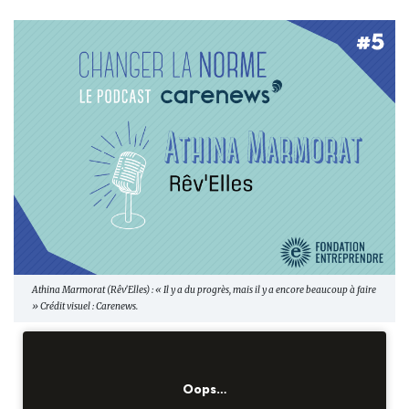
Athina Marmorat (Rêv'Elles) : « Il y a du progrès, mais il y a encore beaucoup à faire
» Crédit visuel : Carenews.