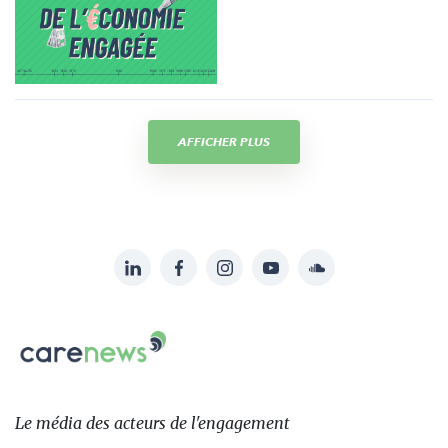
AFFICHER PLUS
LinkedIn
Facebook
Instagram
YouTube
Soundcloud
Suivez-
nous
Carenews,
sur:
Le
média
des
Le média
des acteurs
de l'engagement
acteurs