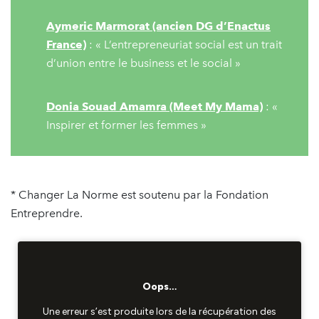
Aymeric Marmorat (ancien DG d’Enactus
France)
: « L’entrepreneuriat social est un trait
d’union entre le business et le social »
Donia Souad Amamra (Meet My Mama)
: «
Inspirer et former les femmes »
* Changer La Norme est soutenu par la Fondation
Entreprendre.