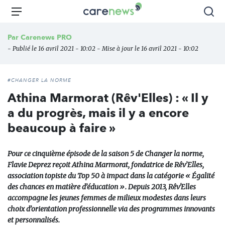
Aller
Carenews,
Menu
Rec
au
Le
contenu
média
Par
Carenews PRO
principal
des
- Publié le 16 avril 2021 - 10:02 - Mise à jour le 16 avril 2021 - 10:02
acteurs
de
l'engagement
#CHANGER LA NORME
Athina Marmorat (Rêv'Elles) : « Il y
a du progrès, mais il y a encore
beaucoup à faire »
Pour ce cinquième épisode de la saison 5 de Changer la norme,
Flavie Deprez reçoit Athina Marmorat, fondatrice de Rêv’Elles,
association topiste du Top 50 à impact dans la catégorie « Égalité
des chances en matière d’éducation ». Depuis 2013, Rêv'Elles
accompagne les jeunes femmes de milieux modestes dans leurs
choix d’orientation professionnelle via des programmes innovants
et personnalisés.