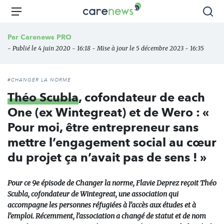
Aller
Carenews,
Menu
Rec
au
Le
contenu
média
Par
Carenews PRO
principal
des
- Publié le 4 juin 2020 - 16:18 - Mise à jour le 5 décembre 2023 - 16:35
acteurs
de
l'engagement
#CHANGER LA NORME
Théo Scubla
, cofondateur de each
One (ex Wintegreat) et de Wero : «
Pour moi, être entrepreneur sans
mettre l’engagement social au cœur
du projet ça n’avait pas de sens ! »
Pour ce 9e épisode de Changer la norme, Flavie Deprez reçoit Théo
Scubla, cofondateur de Wintegreat, une association qui
accompagne les personnes réfugiées à l’accès aux études et à
l’emploi. Récemment, l’association a changé de statut et de nom