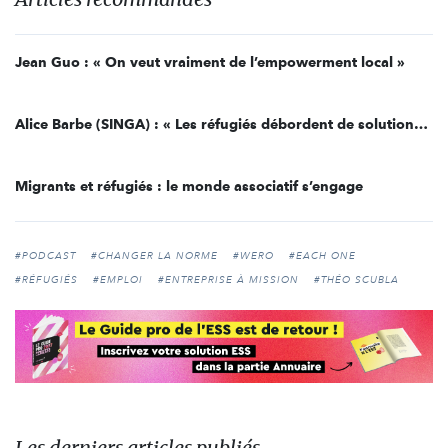
Jean Guo : « On veut vraiment de l’empowerment local »
Alice Barbe (SINGA) : « Les réfugiés débordent de solutions pour relever le défi de l'après »
Migrants et réfugiés : le monde associatif s’engage
#PODCAST
#CHANGER LA NORME
#WERO
#EACH ONE
#RÉFUGIÉS
#EMPLOI
#ENTREPRISE À MISSION
#THÉO SCUBLA
Les derniers articles publiés