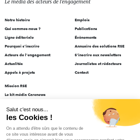
Le média
des acteurs
de l'engagement
acteurs
de
Notre histoire
Emplois
l'engagement
Qui sommes-nous ?
Publications
Ligne éditoriale
Évènements
Pourquoi s'inscrire
Annuaire des solutions RSE
Acteurs de l'engagement
S'inscrire aux newsletters
Actualités
Journalistes et rédacteurs
Appels à projets
Contact
Mission RSE
Le kit média Carenews
Groupe AEF
Salut c'est nous...
AEF info
les Cookies !
Novethic
On a attendu d'être sûrs que le contenu de
PRODURABLE
ce site vous intéresse avant de vous
Inclusiv Day