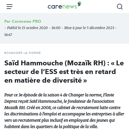
Aller
Carenews,
Menu
Rec
au
Le
contenu
média
Par
Carenews PRO
principal
des
- Publié le 15 octobre 2020 - 16:00 - Mise à jour le 5 décembre 2023 -
acteurs
16:47
de
l'engagement
#CHANGER LA NORME
Saïd Hammouche (Mozaïk RH) : « Le
secteur de l’ESS est très en retard
en matière de diversité »
Pour ce 3e épisode de la saison 4 de Changer la norme, Flavie
Deprez reçoit Saïd Hammouche, le fondateur de l’association
Mozaïk RH. Créé en 2008, ce cabinet de recrutement lutte contre
les discriminations à l’emploi et accompagne les entreprises à aller
vers un recrutement plus inclusif en employant des jeunes qui
habitent dans les quartiers de la politique de la ville.