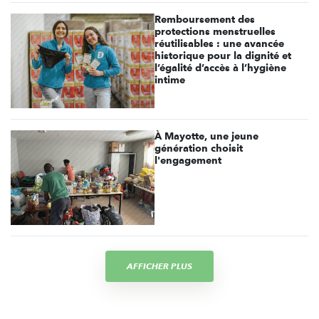
Remboursement des
protections menstruelles
réutilisables : une avancée
historique pour la dignité et
l’égalité d’accès à l’hygiène
intime
À Mayotte, une jeune
génération choisit
l'engagement
AFFICHER PLUS