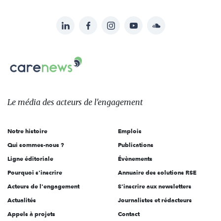
LinkedIn
Facebook
Instagram
YouTube
Soundcloud
Suivez-
nous
Carenews,
sur:
Le
média
des
Le média
des acteurs
de l'engagement
acteurs
de
Notre histoire
Emplois
l'engagement
Qui sommes-nous ?
Publications
Ligne éditoriale
Évènements
Pourquoi s'inscrire
Annuaire des solutions RSE
Acteurs de l'engagement
S'inscrire aux newsletters
Actualités
Journalistes et rédacteurs
Appels à projets
Contact