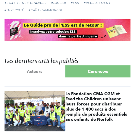
#ÉGALITÉ DES CHANCES
#EMPLOI
#ESS
#RECRUTEMENT
#DIVERSITÉ
#SAÏD HAMMOUCHE
Les derniers articles publiés
Acteurs
Carenews
La Fondation CMA CGM et
Feed the Children unissent
leurs forces pour distribuer
plus de 1 400 sacs à dos
remplis de produits essentiels
aux enfants de Norfolk