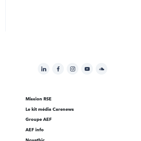
LinkedIn
Facebook
Instagram
YouTube
Soundcloud
Suivez-
nous
sur:
Mission RSE
Le kit média Carenews
Groupe AEF
AEF info
Novethic