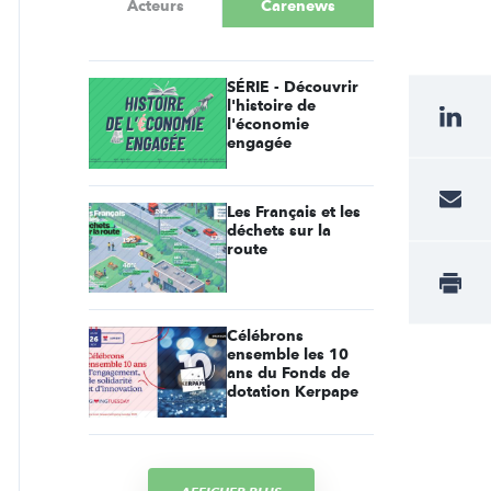
Acteurs
Carenews
SÉRIE - Découvrir
l'histoire de
l'économie
engagée
Les Français et les
déchets sur la
route
Célébrons
ensemble les 10
ans du Fonds de
dotation Kerpape