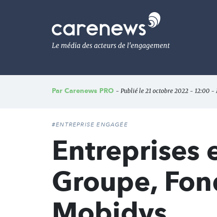
Aller
au
Carenews,
contenu
Le
principal
média
des
acteurs
de
l'engagement
Par
Carenews PRO
- Publié le 21 octobre 2022 - 12:00 - 
#ENTREPRISE ENGAGÉE
Entreprises
Groupe, Fon
Mobidys