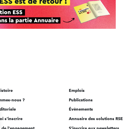
istoire
Emplois
mmes-nous ?
Publications
ditoriale
Évènements
i s'inscrire
Annuaire des solutions RSE
s de l'engagement
S'inscrire aux newsletters