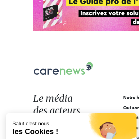
Carenews,
Le
média
des
acteurs
Le média
Notre h
de
des acteurs
Qui so
l'engagement
Ligne é
de l'engagement
Salut c'est nous...
Pourquo
les Cookies !
Acteur