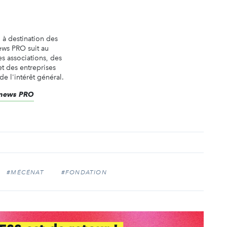
n à destination des
ews PRO suit au
es associations, des
t des entreprises
de l'intérêt général.
renews PRO
#MÉCÉNAT
#FONDATION